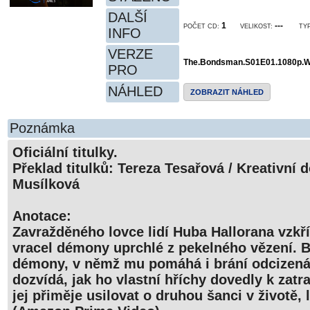
DALŠÍ
1
---
POČET CD:
VELIKOST:
TYP
INFO
VERZE
The.Bondsman.S01E01.1080p.
PRO
NÁHLED
ZOBRAZIT NÁHLED
Poznámka
Oficiální titulky.
Překlad titulků: Tereza Tesařová / Kreativní 
Musílková
Anotace:
Zavražděného lovce lidí Huba Hallorana vzkří
vracel démony uprchlé z pekelného vězení. 
démony, v němž mu pomáhá i brání odcizená
dozvídá, jak ho vlastní hříchy dovedly k zatr
jej přiměje usilovat o druhou šanci v životě, 