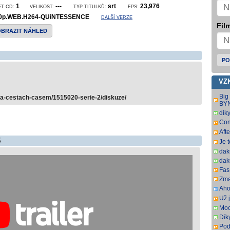
1
---
srt
23,976
ET CD:
VELIKOST:
TYP TITULKŮ:
FPS:
0p.WEB.H264-QUiNTESSENCE
DALŠÍ VERZE
Film
OBRAZIT NÁHLED
PO
VZ
Big
na-cestach-casem/1515020-serie-2/diskuze/
BY
dik
Con
SbR
Aft
SbR
5
Je 
dak
dak
Fas.
Zma
Aho
som
Už j
som
Moc
Dík
Pod