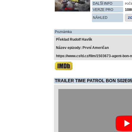
DALŠÍ INFO
POČ
VERZE PRO
108
NÁHLED
Z
Poznámka
Překlad Rudolf Havlík
Název epizody: První Američan
https://www.csfd.cz/film/1503673-agent-bon-
TRAILER TIME PATROL BON S02E0