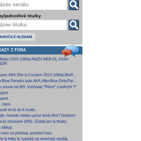
y/jednotlivé titulky
KROČILÉ HLEDÁNÍ
KAZY Z FÓRA
 Baby 2025 1080p AMZN WEB-DL H264-
NDR
y
ann.AKA.She.Is.Conann.2023.1080p.BluRay.DDP5.1.x264-
 [14,53 GB]
er.Blue.Paradis.sale.AKA.After.Blue.Dirty.Paradise.2021.1080p.BluRay.DDP5.1.x26
 [15,19 GB]
to znova na WS. Vyhľadaj "Pilion" s jedným "l".
ujem
ujem
..hare.
zali mi to do 6 hodín.
jte, neviete niekto upnuť tento film? Omylom
 ho vymazal a neviem ho nikde nájsť. Robil
e to smazané (WS). Zůstali jen ty titulky.
 na
 děkuji.
y moc za překlad, posílám hlas.
le ty fotky to vypadá na americký slaďák,