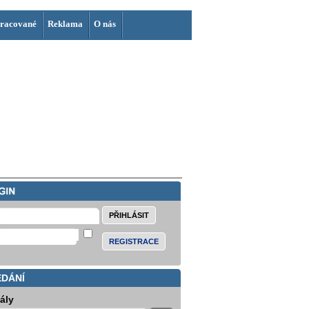
racované
Reklama
O nás
REGISTRACE
EDÁNÍ
iály