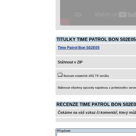
TITULKY TIME PATROL BON S02E05
Time Patrol Bon S02E05
Stáhnout v ZIP
Seznam ostatních dílů TV seriálu
Stáhnout všechny epizody najednou z prémiového serv
RECENZE TIME PATROL BON S02E0
Čekáme na váš vzkaz či komentář, který může 
Příspěvek: