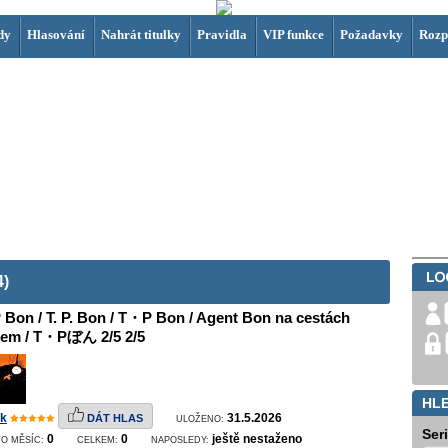
dy
Hlasování
Nahrát titulky
Pravidla
VIP funkce
Požadavky
Rozp
4)
 Bon / T. P. Bon / T・P Bon / Agent Bon na cestách
sem / T・Pぼん 2/5 2/5
HL
k
31.5.2026
DÁT HLAS
ULOŽENO:
Ser
0
0
ještě nestaženo
O MĚSÍC:
CELKEM:
NAPOSLEDY: