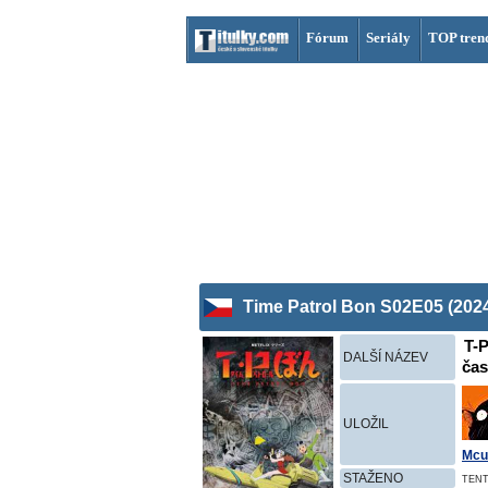
Fórum
Seriály
TOP tren
Time Patrol Bon S02E05 (202
T-P
DALŠÍ NÁZEV
ča
ULOŽIL
Mcu
STAŽENO
TENT