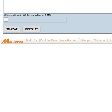
Můžete připojit přílohu do velikosti 1 MB
SlimFOX.cz
Pedikúra Brno
Kosmetika Brno
Čištění pleti
Netusers.cz
Ti