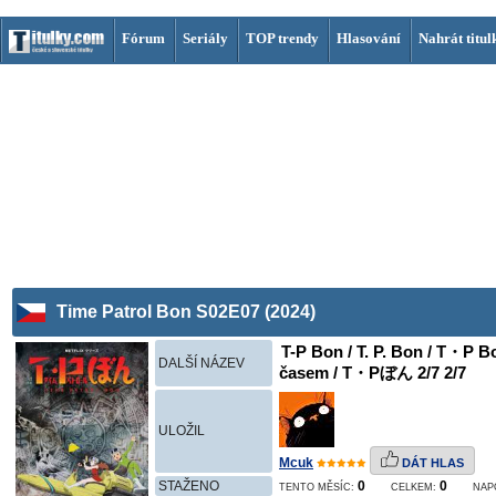
Fórum
Seriály
TOP trendy
Hlasování
Nahrát titul
Time Patrol Bon S02E07 (2024)
T-P Bon / T. P. Bon / T・P B
DALŠÍ NÁZEV
časem / T・Pぼん 2/7 2/7
ULOŽIL
Mcuk
DÁT HLAS
STAŽENO
0
0
TENTO MĚSÍC:
CELKEM:
NAP