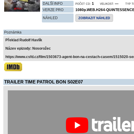
DALŠÍ INFO
1
---
POČET CD:
VELIKOST:
TYP T
VERZE PRO
1080p.WEB.H264-QUiNTESSENC
NÁHLED
ZOBRAZIT NÁHLED
Poznámka
Překlad Rudolf Havlík
Název epizody: Nosorožec
https://www.csfd.cz/film/1503673-agent-bon-na-cestach-casem/1515020-ser
TRAILER TIME PATROL BON S02E07