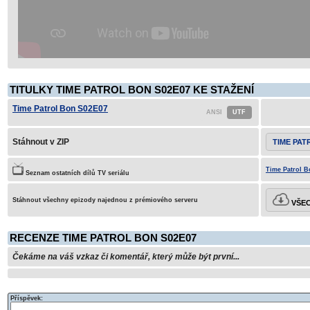
TITULKY TIME PATROL BON S02E07 KE STAŽENÍ
Time Patrol Bon S02E07
Stáhnout v ZIP
TIME PAT
Time Patrol B
Seznam ostatních dílů TV seriálu
Stáhnout všechny epizody najednou z prémiového serveru
VŠEC
RECENZE TIME PATROL BON S02E07
Čekáme na váš vzkaz či komentář, který může být první...
Příspěvek: