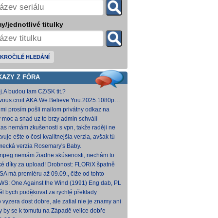
y/jednotlivé titulky
KROČILÉ HLEDÁNÍ
KAZY Z FÓRA
j.A budou tam CZ/SK tit.?
vous.croit.AKA.We.Believe.You.2025.1080p.AMZN.WEB-
DDP5.1.H.264-Kitsune [5,24 GB]
 mi prosím pošli mailom privátny odkaz na
hovna.cz, kde to nahráš.
y moc a snad uz to brzy admin schválí
zas nemám zkušenosti s vpn, takže raději ne
 Každopádně v té verzi od FLORiX je slyšet FC-
vuje ešte o čosi kvalitnejšia verzia, avšak tú
p
mi nepodarilo zohnať.
ecká verzia Rosemary's Baby.
come.Home.Baby.2025.G
come.Home.Baby.2025.GERMAN.1080p.WEB.x265-
fmpeg nemám žiadne skúsenosti; nechám to
C [1,74 GB] V príloh
teba. Môžeš opraviť a nahodiť na WS, ak
ké díky za upload! Drobnost: FLORiX špatně
eš.
apoval audio kanály (nejspíš vzniklo
SA má premiéru až 09.09., čiže od tohto
vodem z DTS
umu bude VoD za taký mesiac, možno dva.
WS: One Against the Wind (1991) Eng dab, PL
díme...
mkv Polské titulky, ale kvalita obrazu je slabší.
ěl bych poděkovat za rychlé překlady
ímavých titulů, patří Vám můj dík. O to více mne
o vyzera dost dobre, ale zatial nie je znamy ani
 ,že
um vydania na VOD.
y by se k tomutu na Západě velice dobře
něnému televiznímu snímku dohledat nějaké