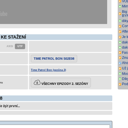
VOD
titu
Mim
r. 2
Big
pře
BY
dik
Con
SbR
Aft
SbR
 KE STAŽENÍ
Je 
dak
dak
Fas.
Zma
TIME PATROL BON S02E08
Aho
som
Už j
Time Patrol Bon (sezóna 2)
som
Moc
Dík
eru
VŠECHNY EPIZODY 2. SEZÓNY
Pod
ovš
kní
8
být první...