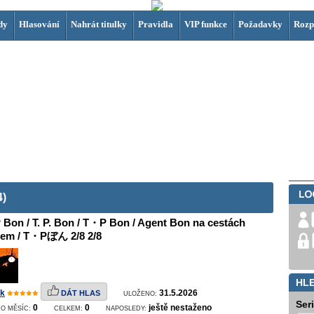
dy
Hlasování
Nahrát titulky
Pravidla
VIP funkce
Požadavky
Rozp
4)
 Bon / T. P. Bon / T・P Bon / Agent Bon na cestách
sem / T・Pぼん 2/8 2/8
HL
k
31.5.2026
DÁT HLAS
ULOŽENO:
Ser
0
0
ještě nestaženo
O MĚSÍC:
CELKEM:
NAPOSLEDY: