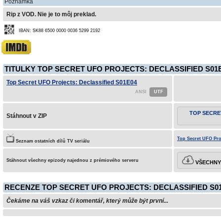
Poznámka
Rip z VOD. Nie je to môj preklad.
IBAN: SK88 6500 0000 0036 5299 2192
TITULKY TOP SECRET UFO PROJECTS: DECLASSIFIED S01E
Top Secret UFO Projects: Declassified S01E04
TOP SECRE
Stáhnout v ZIP
Top Secret UFO Proj
Seznam ostatních dílů TV seriálu
Stáhnout všechny epizody najednou z prémiového serveru
VŠECHNY 
RECENZE TOP SECRET UFO PROJECTS: DECLASSIFIED S0
Čekáme na váš vzkaz či komentář, který může být první...