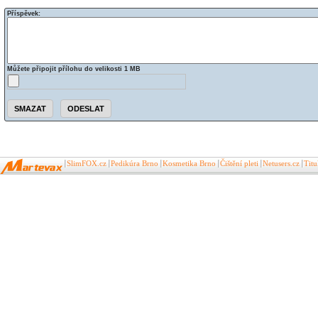
Příspěvek:
Můžete připojit přílohu do velikosti 1 MB
SlimFOX.cz
Pedikúra Brno
Kosmetika Brno
Čištění pleti
Netusers.cz
Tit