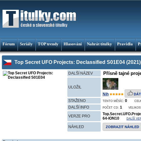
Fórum
Seriály
TOP trendy
Hlasování
Nahrát titulky
Pravidla
P
Top Secret UFO Projects: Declassified S01E04 (2021)
Přísně tajné pro
DALŠÍ NÁZEV
ULOŽIL
Nih
DÁT
STAŽENO
0
TENTO MĚSÍC:
CEL
DALŠÍ INFO
1
POČET CD:
VELIKOS
Top.Secret.UFO.Proj
VERZE PRO
64-ION10
DALŠÍ VE
NÁHLED
ZOBRAZIT NÁHLED