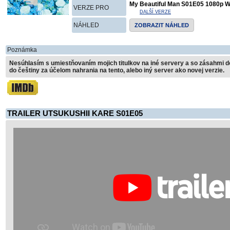
My Beautiful Man S01E05 1080p
VERZE PRO
DALŠÍ VERZE
NÁHLED
ZOBRAZIT NÁHLED
Poznámka
Nesúhlasím s umiestňovaním mojich titulkov na iné servery a so zásahmi do
do češtiny za účelom nahrania na tento, alebo iný server ako novej verzie.
TRAILER UTSUKUSHII KARE S01E05