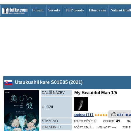
Fórum
Seriály
TOP trendy
Hlasování
Nahrát titul
Utsukushii kare S01E05 (2021)
My Beautiful Man 1/5
DALŠÍ NÁZEV
ULOŽIL
andrea1717
DÁT HL
STAŽENO
0
49
TENTO MĚSÍC:
CELKEM:
NA
DALŠÍ INFO
1
---
POČET CD:
VELIKOST:
TYP T