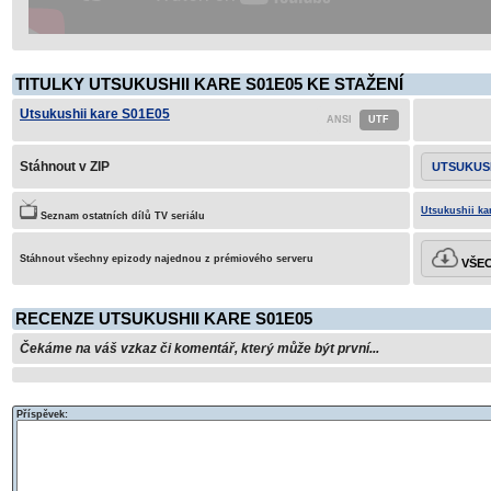
TITULKY UTSUKUSHII KARE S01E05 KE STAŽENÍ
Utsukushii kare S01E05
Stáhnout v ZIP
UTSUKUSH
Utsukushii ka
Seznam ostatních dílů TV seriálu
Stáhnout všechny epizody najednou z prémiového serveru
VŠEC
RECENZE UTSUKUSHII KARE S01E05
Čekáme na váš vzkaz či komentář, který může být první...
Příspěvek: