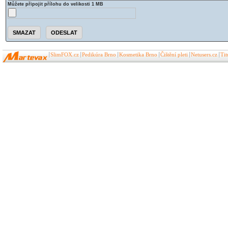
Můžete připojit přílohu do velikosti 1 MB
SlimFOX.cz
Pedikúra Brno
Kosmetika Brno
Čištění pleti
Netusers.cz
Ti