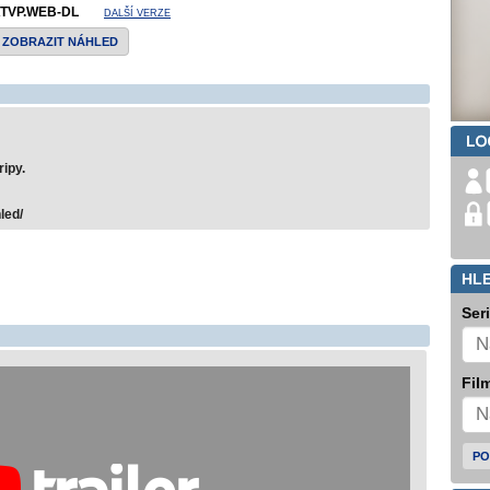
TVP.WEB-DL
DALŠÍ VERZE
ZOBRAZIT NÁHLED
ipy.
led/
HL
Ser
Film
PO