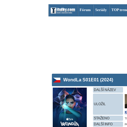
Fórum
Seriály
TOP tren
WondLa S01E01 (2024)
DALŠÍ NÁZEV
ULOŽIL
K
STAŽENO
T
DALŠÍ INFO
P