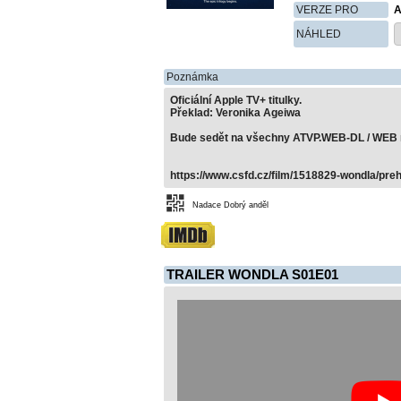
VERZE PRO
A
NÁHLED
Poznámka
Oficiální Apple TV+ titulky.
Překlad: Veronika Ageiwa
Bude sedět na všechny ATVP.WEB-DL / WEB r
https://www.csfd.cz/film/1518829-wondla/preh
Nadace Dobrý anděl
TRAILER WONDLA S01E01