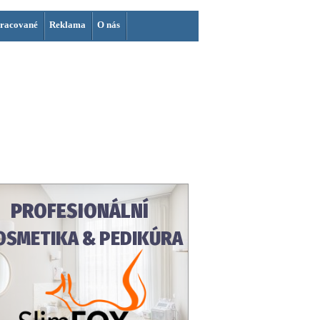
racované
Reklama
O nás