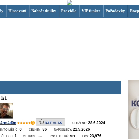
dy
Hlasování
Nahrát titulky
Pravidla
VIP funkce
Požadavky
Rozp
1/1
4rm4d0n
3
28.6.2024
DÁT HLAS
ULOŽENO:
0
86
21.5.2026
ENTO MĚSÍC:
CELKEM:
NAPOSLEDY:
1
---
srt
23,976
OČET CD:
VELIKOST:
TYP TITULKŮ:
FPS: