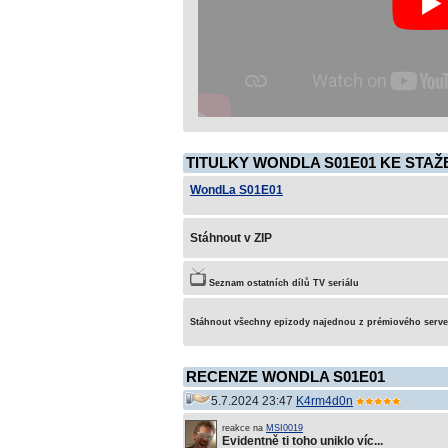
TITULKY WONDLA S01E01 KE STAŽ
WondLa S01E01
Stáhnout v ZIP
Seznam ostatních dílů TV seriálu
Stáhnout všechny epizody najednou z prémiového serv
RECENZE WONDLA S01E01
5.7.2024 23:47
K4rm4d0n
reakce na
MSI0019
Evidentně ti toho uniklo víc...