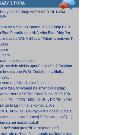
KAZY Z FÓRA
 Baby 2025 1080p AMZN WEB-DL H264-
NDR
y
ann.AKA.She.Is.Conann.2023.1080p.BluRay.DDP5.1.x264-
 [14,53 GB]
er.Blue.Paradis.sale.AKA.After.Blue.Dirty.Paradise.2021.1080p.BluRay.DDP5.1.x26
 [15,19 GB]
to znova na WS. Vyhľadaj "Pilion" s jedným "l".
ujem
ujem
..hare.
zali mi to do 6 hodín.
jte, neviete niekto upnuť tento film? Omylom
 ho vymazal a neviem ho nikde nájsť. Robil
e to smazané (WS). Zůstali jen ty titulky.
 na
 děkuji.
y moc za překlad, posílám hlas.
le ty fotky to vypadá na americký slaďák,
em opak je pravdou..... Kdysi jsem četl i
westerherz.AKA.The.Good.Sister.2025.1080p.AMZN.WEB-
žku, da
DDP5.1.H.264-cinepth [5,88 GB] Nemecké
dle.of.Fire.2023.1080p.BluRay.DDP5.1.x264-
d
 [18,74 GB]
rát že to tuším nie je komédia. Ale
mietačka sa môže konať. Možno príde aj
ATED/UNCUT Blu-ray verzia obsahujúca aj
edov pes a tomu
 frontal Skarsgårda, explicitnejšie zábery sexu
zase je ta translátorovej češtin srandovňý. :-)
od
 iné sa ani nedalo čakať.
si tiež trúfol preložiť to za jeden deň.
zdal, ale rozhodně to nebude puštěné mimo