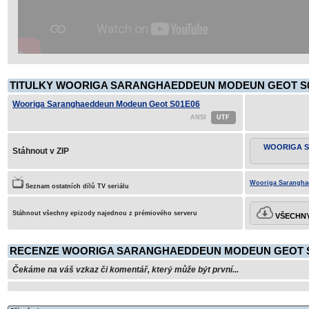
TITULKY WOORIGA SARANGHAEDDEUN MODEUN GEOT S01
Wooriga Saranghaeddeun Modeun Geot S01E06
WOORIGA 
Stáhnout v ZIP
Wooriga Sarangha
Seznam ostatních dílů TV seriálu
Stáhnout všechny epizody najednou z prémiového serveru
VŠECHNY
RECENZE WOORIGA SARANGHAEDDEUN MODEUN GEOT S
Čekáme na váš vzkaz či komentář, který může být první...