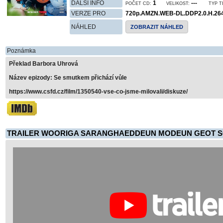
DALŠÍ INFO
1
---
POČET CD:
VELIKOST:
TYP T
VERZE PRO
720p.AMZN.WEB-DL.DDP2.0.H.264
NÁHLED
ZOBRAZIT NÁHLED
Poznámka
Překlad Barbora Uhrová
Název epizody: Se smutkem přichází vůle
https://www.csfd.cz/film/1350540-vse-co-jsme-milovali/diskuze/
TRAILER WOORIGA SARANGHAEDDEUN MODEUN GEOT S