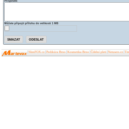
Příspěvek:
Můžete připojit přílohu do velikosti 1 MB
SlimFOX.cz
Pedikúra Brno
Kosmetika Brno
Čištění pleti
Netusers.cz
Ti