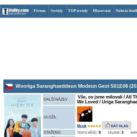
Fórum
Seriály
TOP trendy
Hlasování
Nahrát titul
Wooriga Saranghaeddeun Modeun Geot S01E06 (20
Vše, co jsme milovali / All 
DALŠÍ NÁZEV
We Loved / Uriga Sarangha
ULOŽIL
Mcuk
DÁT HLAS
STAŽENO
0
3
TENTO MĚSÍC:
CELKEM:
NAP