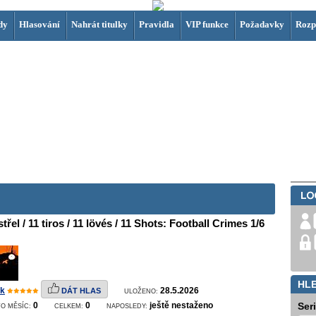
dy
Hlasování
Nahrát titulky
Pravidla
VIP funkce
Požadavky
Rozp
střel / 11 tiros / 11 lövés / 11 Shots: Football Crimes 1/6
HL
k
28.5.2026
DÁT HLAS
ULOŽENO:
0
0
ještě nestaženo
Ser
O MĚSÍC:
CELKEM:
NAPOSLEDY: