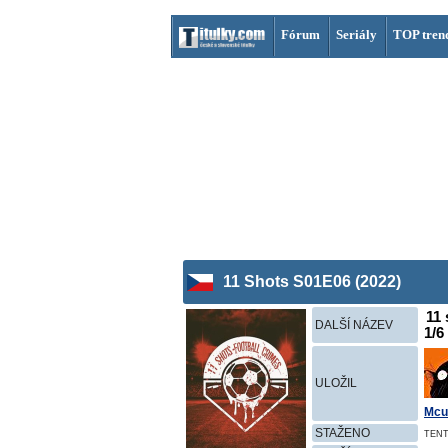
Fórum
Seriály
TOP tren
11 Shots S01E06 (2022)
11 
DALŠÍ NÁZEV
1/6
ULOŽIL
Mcu
STAŽENO
TENT