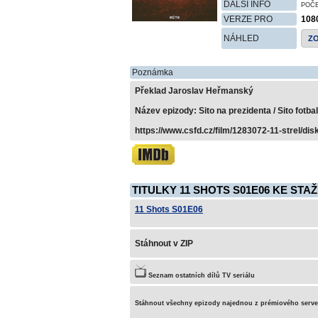
DALŠÍ INFO
POČ
VERZE PRO
108
NÁHLED
Z
Poznámka
Překlad Jaroslav Heřmanský
Název epizody: Sito na prezidenta / Sito fot
https://www.csfd.cz/film/1283072-11-strel/dis
TITULKY 11 SHOTS S01E06 KE STAŽ
11 Shots S01E06
Stáhnout v ZIP
Seznam ostatních dílů TV seriálu
Stáhnout všechny epizody najednou z prémiového serv