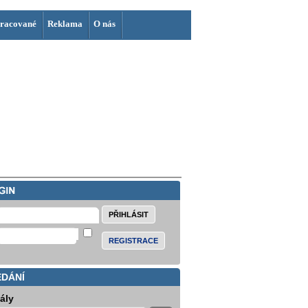
racované
Reklama
O nás
REGISTRACE
EDÁNÍ
iály