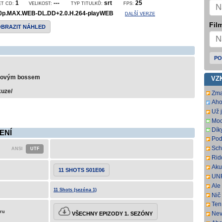
1
---
srt
25
ET CD:
VELIKOST:
TYP TITULKŮ:
FPS:
0p.MAX.WEB-DL.DD+2.0.H.264-playWEB
DALŠÍ VERZE
Film
OBRAZIT NÁHLED
PO
balovým bossem
VZ
kuze/
Zma
Aho
som
Už j
som
Moc
Dík
ENÍ
Pod
ovš
Sch
kní
DL.
Rid
har
SbR
Aku
11 SHOTS S01E06
pre
UNR
sus
full
Ale 
a p
11 Shots (sezóna 1)
Nič
Ten 
eru
Nev
VŠECHNY EPIZODY 1. SEZÓNY
pre