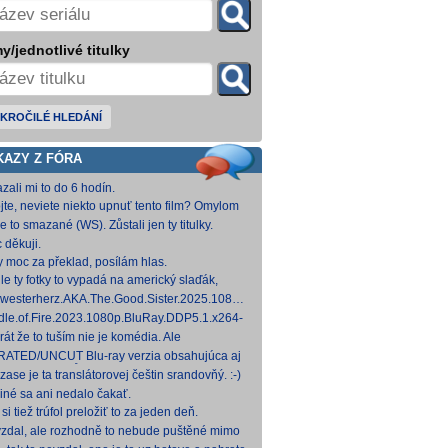
y/jednotlivé titulky
KROČILÉ HLEDÁNÍ
KAZY Z FÓRA
zali mi to do 6 hodín.
jte, neviete niekto upnuť tento film? Omylom
 ho vymazal a neviem ho nikde nájsť. Robil
e to smazané (WS). Zůstali jen ty titulky.
 na
 děkuji.
y moc za překlad, posílám hlas.
le ty fotky to vypadá na americký slaďák,
em opak je pravdou..... Kdysi jsem četl i
westerherz.AKA.The.Good.Sister.2025.1080p.AMZN.WEB-
žku, da
DDP5.1.H.264-cinepth [5,88 GB] Nemecké
dle.of.Fire.2023.1080p.BluRay.DDP5.1.x264-
d
 [18,74 GB]
rát že to tuším nie je komédia. Ale
mietačka sa môže konať. Možno príde aj
ATED/UNCUT Blu-ray verzia obsahujúca aj
edov pes a tomu
 frontal Skarsgårda, explicitnejšie zábery sexu
zase je ta translátorovej češtin srandovňý. :-)
od
 iné sa ani nedalo čakať.
si tiež trúfol preložiť to za jeden deň.
zdal, ale rozhodně to nebude puštěné mimo
mium. Samozřejmě překladač.