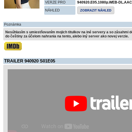
VERZE PRO
940920.E05.1080p.WEB-DL.AA
NÁHLED
ZOBRAZIT NÁHLED
Poznámka
Nesúhlasím s umiestňovaním mojich titulkov na iné servery a so zásahmi do
do češtiny za účelom nahrania na tento, alebo iný server ako novej verzie.
TRAILER 940920 S01E05