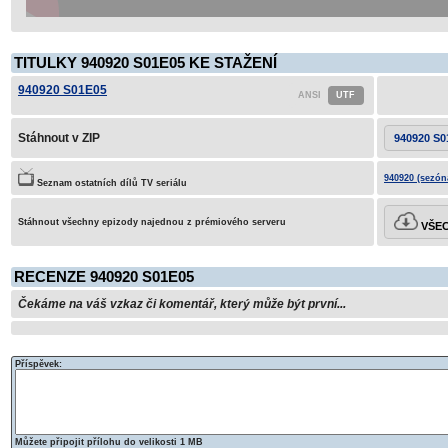
TITULKY 940920 S01E05 KE STAŽENÍ
940920 S01E05
Stáhnout v ZIP
940920 S0
940920 (sezón
Seznam ostatních dílů TV seriálu
Stáhnout všechny epizody najednou z prémiového serveru
VŠEC
RECENZE 940920 S01E05
Čekáme na váš vzkaz či komentář, který může být první...
Příspěvek:
Můžete připojit přílohu do velikosti 1 MB