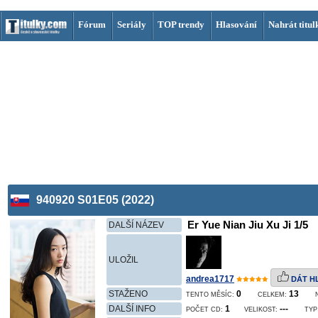
Fórum
Seriály
TOP trendy
Hlasování
Nahrát titul
940920 S01E05 (2022)
Er Yue Nian Jiu Xu Ji 1/5
DALŠÍ NÁZEV
ULOŽIL
andrea1717
DÁT H
STAŽENO
0
13
TENTO MĚSÍC:
CELKEM:
DALŠÍ INFO
1
---
POČET CD:
VELIKOST:
TYP