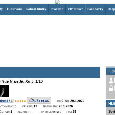
dy
Hlasování
Nahrát titulky
Pravidla
VIP funkce
Požadavky
Rozp
r Yue Nian Jiu Xu Ji 1/10
drea1717
29.8.2022
DÁT HLAS
ULOŽENO:
HL
0
13
20.1.2026
NTO MĚSÍC:
CELKEM:
NAPOSLEDY:
Ser
1
---
srt
25
ČET CD:
VELIKOST:
TYP TITULKŮ:
FPS: