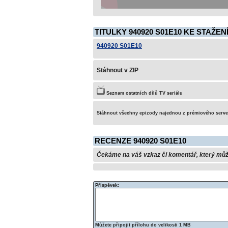
TITULKY 940920 S01E10 KE STAŽEN
940920 S01E10
Stáhnout v ZIP
Seznam ostatních dílů TV seriálu
Stáhnout všechny epizody najednou z prémiového serv
RECENZE 940920 S01E10
Čekáme na váš vzkaz či komentář, který může 
Příspěvek:
Můžete připojit přílohu do velikosti 1 MB