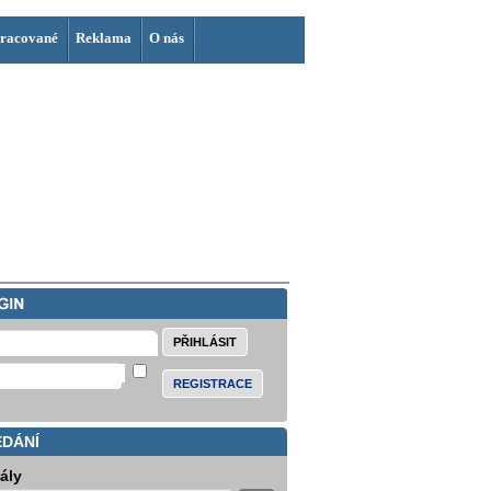
racované
Reklama
O nás
REGISTRACE
EDÁNÍ
iály