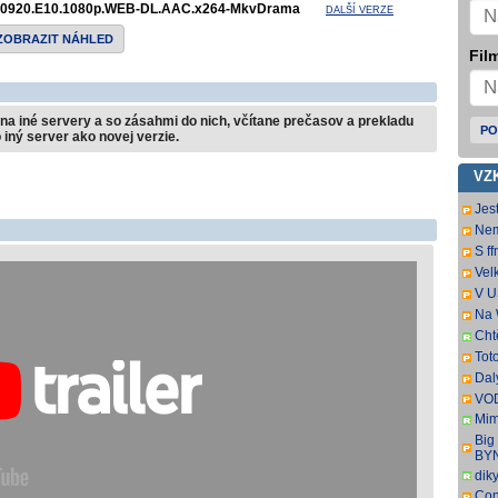
0920.E10.1080p.WEB-DL.AAC.x264-MkvDrama
DALŠÍ VERZE
ZOBRAZIT NÁHLED
Film
na iné servery a so zásahmi do nich, včítane prečasov a prekladu
PO
 iný server ako novej verzie.
VZ
Jest
sa 
Nem
Wel
Wel
S f
TSC
na 
Vel
chc
nam
V U
pře
dát
Na 
Uvi
tit.
Cht
zaj
Tot
mrzí
dat
Dal
oce
VOD
titu
Mim
r. 2
Big
pře
BY
dik
Con