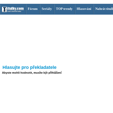
Fórum
Seriály
TOP trendy
Hlasování
Nahrát titul
Hlasujte pro překladatele
Abyste mohli hodnotit, musíte být přihlášení