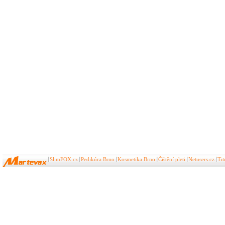
SlimFOX.cz
Pedikúra Brno
Kosmetika Brno
Čištění pleti
Netusers.cz
Ti