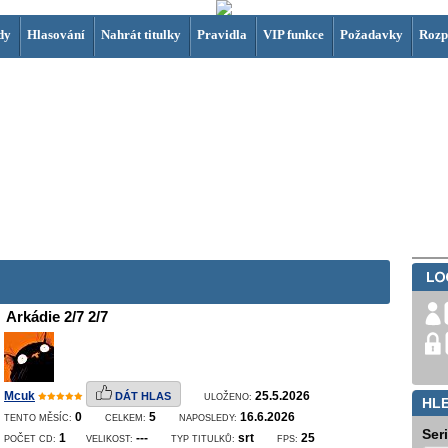
dy
Hlasování
Nahrát titulky
Pravidla
VIP funkce
Požadavky
Rozp
Arkádie 2/7 2/7
Mcuk
25.5.2026
DÁT HLAS
ULOŽENO:
HL
0
5
16.6.2026
TENTO MĚSÍC:
CELKEM:
NAPOSLEDY:
Ser
1
---
srt
25
POČET CD:
VELIKOST:
TYP TITULKŮ:
FPS: