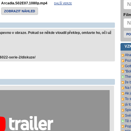
Arcadia.S02E07.1080p.mp4
DALŠÍ VERZE
ZOBRAZIT NÁHLED
Film
 napevno v obraze. Pokud se někde vloudil překlep, omluvte ho, oči už
PO
VZ
Aha
6022-serie-2/diskuze/
Poz
ma 
Gott
"Bo
The
Fra
že b
ital
Na 
naz
Ak 
veľ
To s
veľ
keď
já t
čas
sem
Spi
DD2
Své
pop
Tě 
titul
Popr