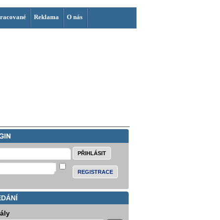
racované
Reklama
O nás
REGISTRACE
EDÁNÍ
iály