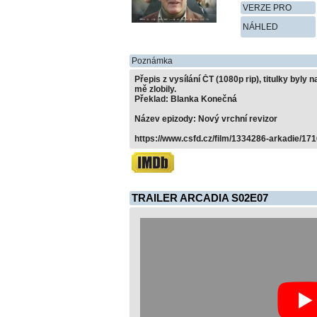
VERZE PRO
NÁHLED
Poznámka
Přepis z vysílání ČT (1080p rip), titulky byly
mě zlobily.
Překlad: Blanka Konečná
Název epizody: Nový vrchní revizor
https://www.csfd.cz/film/1334286-arkadie/171
TRAILER ARCADIA S02E07