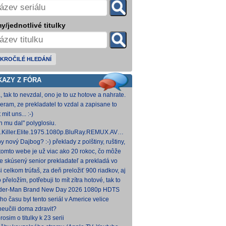
y/jednotlivé titulky
KROČILÉ HLEDÁNÍ
KAZY Z FÓRA
, tak to nevzdal, ono je to uz hotove a nahrate.
eram, ze prekladatel to vzdal a zapisane to
titulkomat.
 mit uns... :-)
h mu dal" polyglosiu.
.Killer.Elite.1975.1080p.BluRay.REMUX.AVC.FLAC1.0-
MeSToR [21,73 GB] Dnes na WS.
y nový Dajbog? :-) překlady z polštiny, ruštiny,
štiny, francouzštiny, angličtiny (12-24 hod
tomto webe je už viac ako 20 rokoc, čo môže
načovať vyšší vek (pokojne aj nad 40, či 50).
je skúsený senior prekladateľ a prekladá vo
kom pre Netflix, HBO a iné, nemal by to byť
i celkom trúfaš, za deň preložiť 900 riadkov, aj
ký
 krátkych a nenáročných, plus úprava
o přeložím, potřebuji to mít zítra hotové, tak to
ovan
 rovnou hodim.
der-Man Brand New Day 2026 1080p HDTS
 0 H 264-LMNTRY
ho času byl tento seriál v Americe velice
ulární, no je docela škoda, že nemá české
neučili doma zdravit?
ky, s
osim o titulky k 23 serii