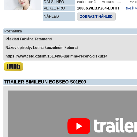
DALŠÍ INFO
1
---
POČET CD:
VELIKOST:
TYP T
VERZE PRO
1080p.WEB.h264-EDITH
DALŠÍ 
NÁHLED
ZOBRAZIT NÁHLED
Poznámka
Překlad Fabiána Tetamenti
Název epizody: Let na kouzelném koberci
https://www.csfd.cz/film/1513496-uprimne-receno/diskuze/
TRAILER BIMILEUN EOBSEO S01E09