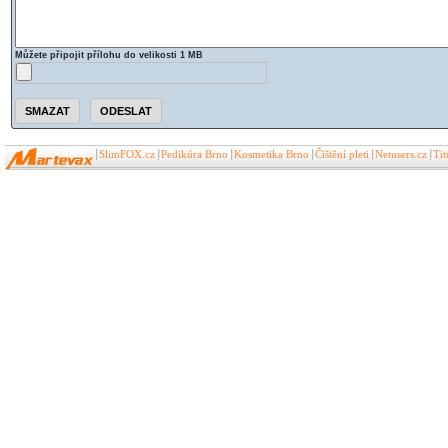
Můžete připojit přílohu do velikosti 1 MB
SlimFOX.cz
Pedikúra Brno
Kosmetika Brno
Čištění pleti
Netusers.cz
Ti