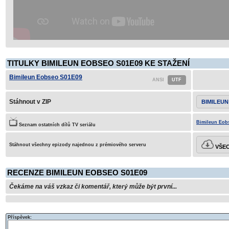
TITULKY BIMILEUN EOBSEO S01E09 KE STAŽENÍ
Bimileun Eobseo S01E09
Stáhnout v ZIP
BIMILEUN
Bimileun Eobs
Seznam ostatních dílů TV seriálu
Stáhnout všechny epizody najednou z prémiového serveru
VŠEC
RECENZE BIMILEUN EOBSEO S01E09
Čekáme na váš vzkaz či komentář, který může být první...
Příspěvek: