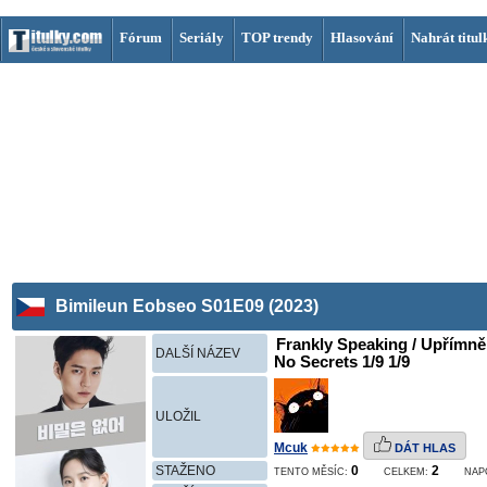
Fórum
Seriály
TOP trendy
Hlasování
Nahrát titul
Bimileun Eobseo S01E09 (2023)
Frankly Speaking / Upřímně 
DALŠÍ NÁZEV
No Secrets 1/9 1/9
ULOŽIL
Mcuk
DÁT HLAS
STAŽENO
0
2
TENTO MĚSÍC:
CELKEM:
NAP