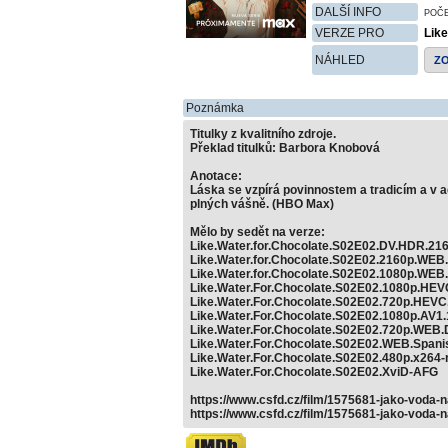
DALŠÍ INFO
POČ
VERZE PRO
Lik
NÁHLED
Z
Poznámka
Titulky z kvalitního zdroje.
Překlad titulků: Barbora Knobová
Anotace:
Láska se vzpírá povinnostem a tradicím a v 
plných vášně. (HBO Max)
Mělo by sedět na verze:
Like.Water.for.Chocolate.S02E02.DV.HDR.2
Like.Water.for.Chocolate.S02E02.2160p.WEB
Like.Water.for.Chocolate.S02E02.1080p.WEB
Like.Water.For.Chocolate.S02E02.1080p.HE
Like.Water.For.Chocolate.S02E02.720p.HEV
Like.Water.For.Chocolate.S02E02.1080p.AV1
Like.Water.For.Chocolate.S02E02.720p.WEB
Like.Water.For.Chocolate.S02E02.WEB.Span
Like.Water.For.Chocolate.S02E02.480p.x264
Like.Water.For.Chocolate.S02E02.XviD-AFG
https://www.csfd.cz/film/1575681-jako-voda-n
https://www.csfd.cz/film/1575681-jako-voda-