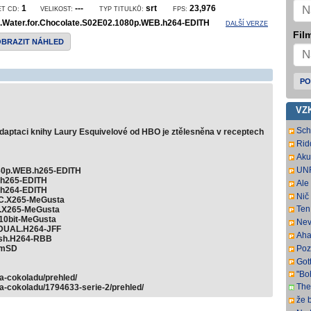
1
---
srt
23,976
ET CD:
VELIKOST:
TYP TITULKŮ:
FPS:
e.Water.for.Chocolate.S02E02.1080p.WEB.h264-EDITH
DALŠÍ VERZE
Film
OBRAZIT NÁHLED
PO
VZ
Sch
adaptaci knihy Laury Esquivelové od HBO je ztělesněna v receptech
DL.
Rid
har
SbR
Aku
pre
UNR
160p.WEB.h265-EDITH
sus
full
.h265-EDITH
Ale 
a p
.h264-EDITH
Nič
VC.X265-MeGusta
Ten 
C.X265-MeGusta
.10bit-MeGusta
Nev
.DUAL.H264-JFF
pre
Aha
ish.H264-RBB
-mSD
Poz
ma 
Gott
"Bo
a-cokoladu/prehled/
The
na-cokoladu/1794633-serie-2/prehled/
Fra
že b
ital