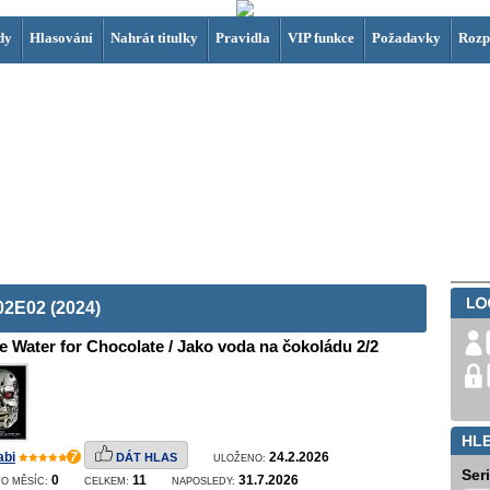
dy
Hlasování
Nahrát titulky
Pravidla
VIP funkce
Požadavky
Rozp
02E02 (2024)
e Water for Chocolate / Jako voda na čokoládu 2/2
HL
abi
7
24.2.2026
DÁT HLAS
ULOŽENO:
Ser
0
11
31.7.2026
O MĚSÍC:
CELKEM:
NAPOSLEDY: