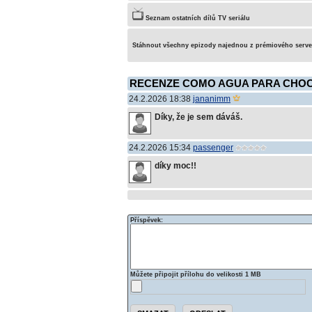
Seznam ostatních dílů TV seriálu
Stáhnout všechny epizody najednou z prémiového serv
RECENZE COMO AGUA PARA CHOC
24.2.2026 18:38
jananimm
Díky, že je sem dáváš.
24.2.2026 15:34
passenger
díky moc!!
Příspěvek:
Můžete připojit přílohu do velikosti 1 MB