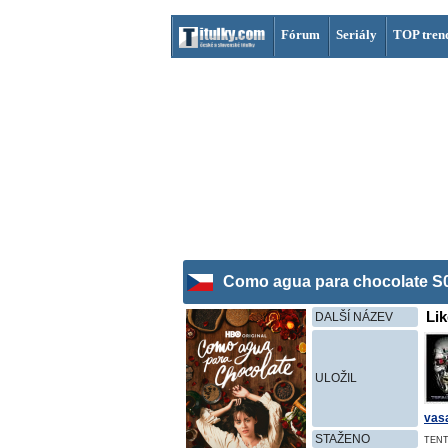
Fórum
Seriály
TOP tren
Como agua para chocolate S
Lik
DALŠÍ NÁZEV
ULOŽIL
vas
STAŽENO
TENT