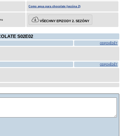
Como agua para chocolate (sezóna 2)
eru
VŠECHNY EPIZODY 2. SEZÓNY
OLATE S02E02
ODPOVĚDĚT
ODPOVĚDĚT