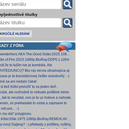
y/jednotlivé titulky
KROČILÉ HLEDÁNÍ
KAZY Z FÓRA
westerherz.AKA.The.Good.Sister.2025.1080p.AMZN.WEB-
DDP5.1.H.264-cinepth [5,88 GB] Nemecké
dle.of.Fire.2023.1080p.BluRay.DDP5.1.x264-
d
 [18,74 GB]
rát že to tuším nie je komédia. Ale
mietačka sa môže konať. Možno príde aj
ATED/UNCUT Blu-ray verzia obsahujúca aj
edov pes a tomu
 frontal Skarsgårda, explicitnejšie zábery sexu
zase je ta translátorovej češtin srandovňý. :-)
od
 iné sa ani nedalo čakať.
si tiež trúfol preložiť to za jeden deň.
zdal, ale rozhodně to nebude puštěné mimo
mium. Samozřejmě překladač.
, tak to nevzdal, ono je to uz hotove a nahrate.
eram, ze prekladatel to vzdal a zapisane to
titulkomat.
 mit uns... :-)
h mu dal" polyglosiu.
.Killer.Elite.1975.1080p.BluRay.REMUX.AVC.FLAC1.0-
MeSToR [21,73 GB] Dnes na WS.
y nový Dajbog? :-) překlady z polštiny, ruštiny,
štiny, francouzštiny, angličtiny (12-24 hod