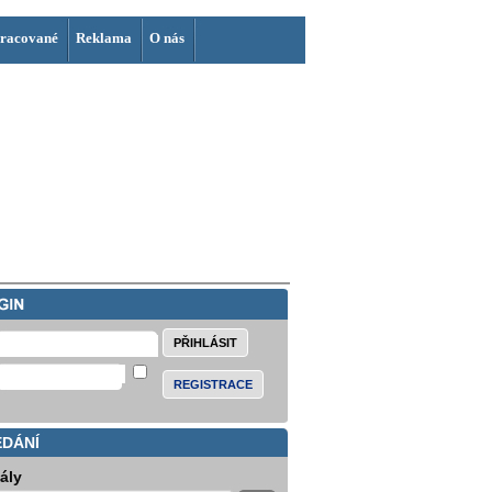
racované
Reklama
O nás
REGISTRACE
EDÁNÍ
iály