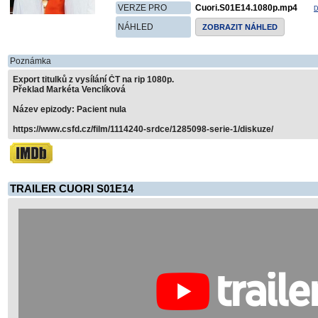
VERZE PRO
Cuori.S01E14.1080p.mp4
D
NÁHLED
ZOBRAZIT NÁHLED
Poznámka
Export titulků z vysílání ČT na rip 1080p.
Překlad Markéta Venclíková
Název epizody: Pacient nula
https://www.csfd.cz/film/1114240-srdce/1285098-serie-1/diskuze/
TRAILER CUORI S01E14