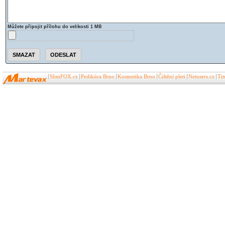
Můžete připojit přílohu do velikosti 1 MB
SlimFOX.cz
Pedikúra Brno
Kosmetika Brno
Čištění pleti
Netusers.cz
Ti