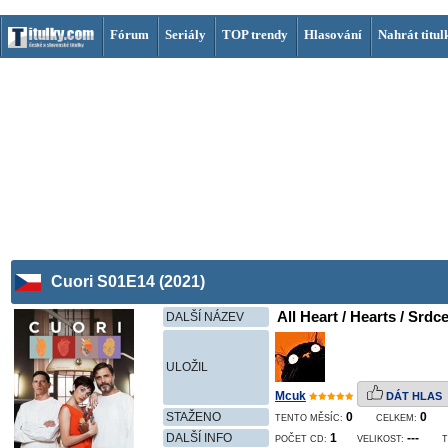
Fórum
Seriály
TOP trendy
Hlasování
Nahrát titul
Cuori S01E14 (2021)
All Heart / Hearts / Srdce
DALŠÍ NÁZEV
ULOŽIL
Mcuk
DÁT HLAS
STAŽENO
0
0
TENTO MĚSÍC:
CELKEM:
DALŠÍ INFO
1
---
POČET CD:
VELIKOST:
T