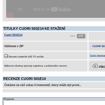
TITULKY CUORI S01E14 KE STAŽENÍ
Cuori S01E14
Stáhnout v ZIP
CUORI S0
Cuori (sezóna
Seznam ostatních dílů TV seriálu
Stáhnout všechny epizody najednou z prémiového serveru
VŠEC
RECENZE CUORI S01E14
Čekáme na váš vzkaz či komentář, který může být první...
Příspěvek: