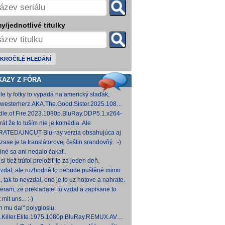
y/jednotlivé titulky
KROČILÉ HLEDÁNÍ
KAZY Z FÓRA
le ty fotky to vypadá na americký slaďák,
em opak je pravdou..... Kdysi jsem četl i
westerherz.AKA.The.Good.Sister.2025.1080p.AMZN.WEB-
žku, da
DDP5.1.H.264-cinepth [5,88 GB] Nemecké
dle.of.Fire.2023.1080p.BluRay.DDP5.1.x264-
d
 [18,74 GB]
rát že to tuším nie je komédia. Ale
mietačka sa môže konať. Možno príde aj
ATED/UNCUT Blu-ray verzia obsahujúca aj
edov pes a tomu
 frontal Skarsgårda, explicitnejšie zábery sexu
zase je ta translátorovej češtin srandovňý. :-)
od
 iné sa ani nedalo čakať.
si tiež trúfol preložiť to za jeden deň.
zdal, ale rozhodně to nebude puštěné mimo
mium. Samozřejmě překladač.
, tak to nevzdal, ono je to uz hotove a nahrate.
eram, ze prekladatel to vzdal a zapisane to
titulkomat.
 mit uns... :-)
h mu dal" polyglosiu.
.Killer.Elite.1975.1080p.BluRay.REMUX.AVC.FLAC1.0-
MeSToR [21,73 GB] Dnes na WS.