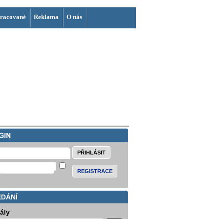
racované
Reklama
O nás
REGISTRACE
EDÁNÍ
iály