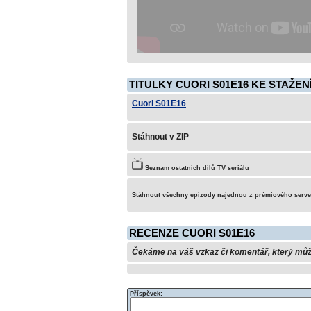
TITULKY CUORI S01E16 KE STAŽEN
Cuori S01E16
Stáhnout v ZIP
Seznam ostatních dílů TV seriálu
Stáhnout všechny epizody najednou z prémiového serv
RECENZE CUORI S01E16
Čekáme na váš vzkaz či komentář, který může 
Příspěvek: