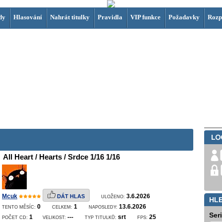
dy
Hlasování
Nahrát titulky
Pravidla
VIP funkce
Požadavky
Rozp
All Heart / Hearts / Srdce 1/16 1/16
Mcuk
3.6.2026
DÁT HLAS
ULOŽENO:
HL
0
1
13.6.2026
TENTO MĚSÍC:
CELKEM:
NAPOSLEDY:
Ser
1
---
srt
25
POČET CD:
VELIKOST:
TYP TITULKŮ:
FPS: