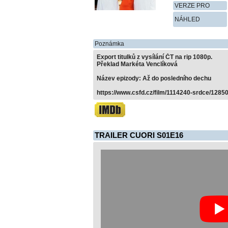
VERZE PRO
NÁHLED
Poznámka
Export titulků z vysílání ČT na rip 1080p.
Překlad Markéta Venclíková
Název epizody: Až do posledního dechu
https://www.csfd.cz/film/1114240-srdce/12850
TRAILER CUORI S01E16