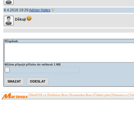
6.4.2018 19:29
Adrian Hates
Děkuji
Příspěvek:
Můžete připojit přílohu do velikosti 1 MB
SlimFOX.cz
Pedikúra Brno
Kosmetika Brno
Čištění pleti
Netusers.cz
Ti