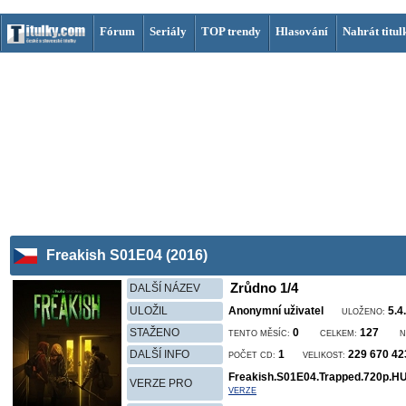
Fórum
Seriály
TOP trendy
Hlasování
Nahrát titul
Freakish S01E04 (2016)
Zrůdno 1/4
DALŠÍ NÁZEV
ULOŽIL
Anonymní uživatel
5.4
ULOŽENO:
STAŽENO
0
127
TENTO MĚSÍC:
CELKEM:
N
DALŠÍ INFO
1
229 670 4
POČET CD:
VELIKOST:
Freakish.S01E04.Trapped.720p.
VERZE PRO
VERZE