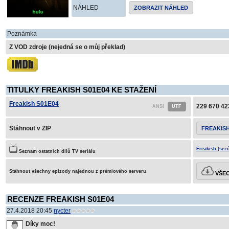
NÁHLED
ZOBRAZIT NÁHLED
Poznámka
Z VOD zdroje (nejedná se o můj překlad)
TITULKY FREAKISH S01E04 KE STAŽENÍ
Freakish S01E04
229 670 42
Stáhnout v ZIP
FREAKISH
Freakish (sez
Seznam ostatních dílů TV seriálu
Stáhnout všechny epizody najednou z prémiového serveru
VŠEC
RECENZE FREAKISH S01E04
27.4.2018 20:45
nycter
Díky moc!