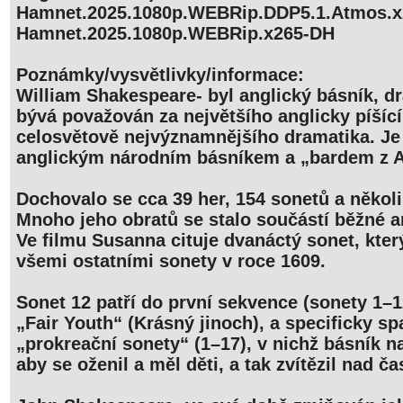
Hamnet.2025.1080p.WEBRip.DDP5.1.Atmos.x
Hamnet.2025.1080p.WEBRip.x265-DH
Poznámky/vysvětlivky/informace:
William Shakespeare- byl anglický básník, dr
bývá považován za největšího anglicky píšící
celosvětově nejvýznamnějšího dramatika. Je
anglickým národním básníkem a „bardem z 
Dochovalo se cca 39 her, 154 sonetů a několi
Mnoho jeho obratů se stalo součástí běžné an
Ve filmu Susanna cituje dvanáctý sonet, kter
všemi ostatními sonety v roce 1609.
Sonet 12 patří do první sekvence (sonety 1–
„Fair Youth“ (Krásný jinoch), a specificky sp
„prokreační sonety“ (1–17), v nichž básník
aby se oženil a měl děti, a tak zvítězil nad č