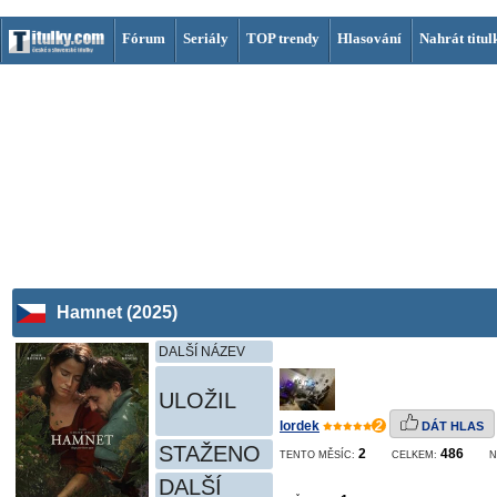
Fórum
Seriály
TOP trendy
Hlasování
Nahrát titul
Hamnet (2025)
DALŠÍ NÁZEV
ULOŽIL
lordek
2
DÁT HLAS
STAŽENO
2
486
TENTO MĚSÍC:
CELKEM:
N
DALŠÍ