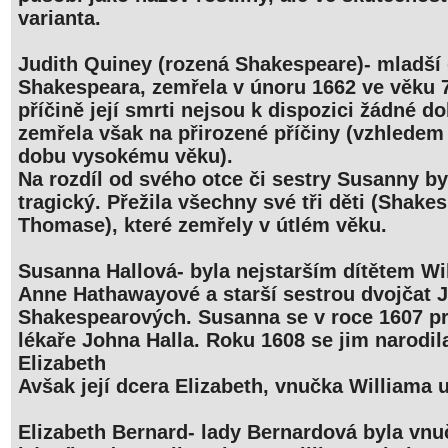
varianta.
Judith Quiney (rozená Shakespeare)- mladší
Shakespeara, zemřela v únoru 1662 ve věku 7
příčině její smrti nejsou k dispozici žádné 
zemřela však na přirozené příčiny (vzhledem
dobu vysokému věku).
Na rozdíl od svého otce či sestry Susanny by
tragický. Přežila všechny své tři děti (Shake
Thomase), které zemřely v útlém věku.
Susanna Hallová- byla nejstarším dítětem W
Anne Hathawayové a starší sestrou dvojčat 
Shakespearových. Susanna se v roce 1607 pr
lékaře Johna Halla. Roku 1608 se jim narodil
Elizabeth
Avšak její dcera Elizabeth, vnučka Williama 
Elizabeth Bernard- lady Bernardová byla vn