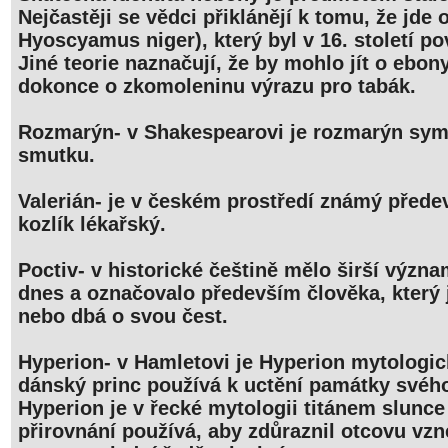
Nejčastěji se vědci přiklánějí k tomu, že jde 
Hyoscyamus niger), který byl v 16. století po
Jiné teorie naznačují, že by mohlo jít o ebon
dokonce o zkomoleninu výrazu pro tabák.
Rozmarýn- v Shakespearovi je rozmarýn sy
smutku.
Valerián- je v českém prostředí známý před
kozlík lékařský.
Poctiv- v historické češtině mělo širší výz
dnes a označovalo především člověka, který 
nebo dbá o svou čest.
Hyperion- v Hamletovi je Hyperion mytologic
dánský princ používá k uctění památky svéh
Hyperion je v řecké mytologii titánem slunce 
přirovnání používá, aby zdůraznil otcovu vzn