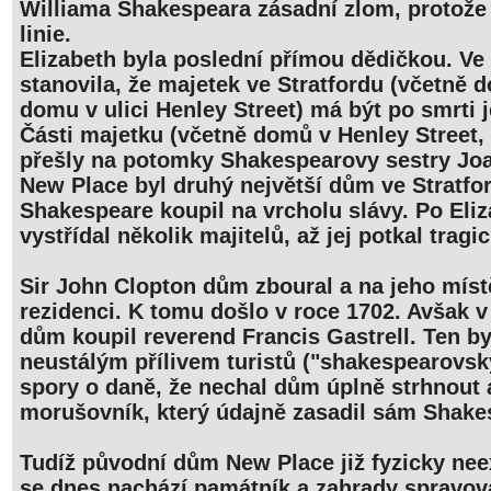
Williama Shakespeara zásadní zlom, protože
linie.
Elizabeth byla poslední přímou dědičkou. Ve 
stanovila, že majetek ve Stratfordu (včetně
domu v ulici Henley Street) má být po smrti 
Části majetku (včetně domů v Henley Street, 
přešly na potomky Shakespearovy sestry Joa
New Place byl druhý největší dům ve Stratfor
Shakespeare koupil na vrcholu slávy. Po Eli
vystřídal několik majitelů, až jej potkal tragi
Sir John Clopton dům zboural a na jeho míst
rezidenci. K tomu došlo v roce 1702. Avšak v
dům koupil reverend Francis Gastrell. Ten b
neustálým přílivem turistů ("shakespearovsk
spory o daně, že nechal dům úplně strhnout 
morušovník, který údajně zasadil sám Shake
Tudíž původní dům New Place již fyzicky neex
se dnes nachází památník a zahrady spravov