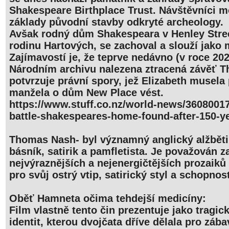
Shakespeare Birthplace Trust. Návštěvníci 
základy původní stavby odkryté archeology.
Avšak rodný dům Shakespeara v Henley Street
rodinu Hartových, se zachoval a slouží jako
Zajímavostí je, že teprve nedávno (v roce 202
Národním archivu nalezena ztracená závěť T
potvrzuje právní spory, jež Elizabeth musela
manžela o dům New Place vést.
https://www.stuff.co.nz/world-news/36080017
battle-shakespeares-home-found-after-150-y
Thomas Nash- byl významný anglický alžběti
básník, satirik a pamfletista. Je považován z
nejvýraznějších a nejenergičtějších prozaik
pro svůj ostrý vtip, satirický styl a schopno
Oběť Hamneta očima tehdejší medicíny:
Film vlastně tento čin prezentuje jako tragi
identit, kterou dvojčata dříve dělala pro zába