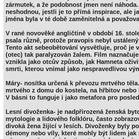
zármutek, a že podobnost jmen není náhoda. 
neshodnou, jestli je to přímá inspirace, ale ja
jména byla v té době zaměnitelná a považova
V rané novověké angličtině v období 16. stol
psala různě, protože pravopis nebyl ustálený
Tento akt sebeobětování vysvětluje, proč je
(otec) tak paralyzován žalem. Film naznačuje
vznikla jako otcův způsob, jak Hamneta oživit
smrti, kterou vnímal jako nespravedlivou vý
Máry- nosítka určená k převozu mrtvého těla.
mrtvého z domu do kostela, na hřbitov nebo
V básni to funguje i jako metafora pro posled
Lesní divoženka- je nadpřirozená ženská byt
mytologie a lidového folklóru, často zobraz
divoká žena žijící v lesích. Divoženky byly p
démony nebo víly, které mohly být lidem jak 