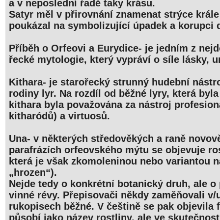
a v neposlední řadě taky krásu.
Satyr měl v přirovnání znamenat strýce krále
poukázal na symbolizující úpadek a korupci
Příběh o Orfeovi a Eurydice- je jedním z ne
řecké mytologie, který vypráví o síle lásky, u
Kithara- je starořecký strunný hudební nástro
rodiny lyr. Na rozdíl od běžné lyry, která by
kithara byla považována za nástroj profesion
kitharódů) a virtuosů.
Una- v některých středověkých a raně novov
parafrázích orfeovského mýtu se objevuje ro
která je však zkomoleninou nebo variantou n
„hrozen“).
Nejde tedy o konkrétní botanický druh, ale o
vinné révy. Přepisovači někdy zaměňovali v/u
rukopisech běžné. V češtině se pak objevila 
působí jako název rostliny, ale ve skutečnost