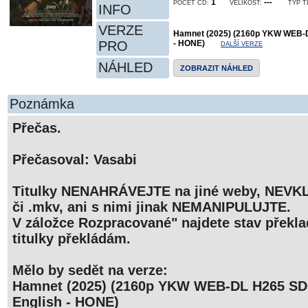
1
---
POČET CD:
VELIKOST:
TYP T
INFO
VERZE
Hamnet (2025) (2160p YKW WEB-D
PRO
- HONE)
DALŠÍ VERZE
NÁHLED
ZOBRAZIT NÁHLED
Poznámka
Přečas.
Přečasoval: Vasabi
Titulky NENAHRÁVEJTE na jiné weby, NEVKL
či .mkv, ani s nimi jinak NEMANIPULUJTE.
V záložce Rozpracované" najdete stav překlad
titulky překládám.
Mělo by sedět na verze:
Hamnet (2025) (2160p YKW WEB-DL H265 SD
English - HONE)