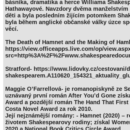
básníka, dramatika a herce Williama Shakes
Hathawayové. Navzdory dvěma manželstvím
děti a byla posledním žijícím potomkem Shak
byla během anglické občanské války úzce spo
věcí.
The Death of Hamnet and the Making of Haml
https://view.officeapps.live.com/op/view.asp
src=http%3A%2F%2Fwww.shakespearedocum
Stratford- https://www.lidovky.cz/cestovani/d
shakespearem.A110620_154321_aktuality_gl
Maggie O’Farrellová- je romanopiskyně ze Sev
uznávaný první román After You’d Gone získa
Award a pozdější román The Hand That First 
Costa Novel Award za rok 2010.
Její nejznámější romány: - Hamnet (2020) – 
životem Shakespearovy rodiny; získal Women’
2020 a National Book Critics Circle Award.