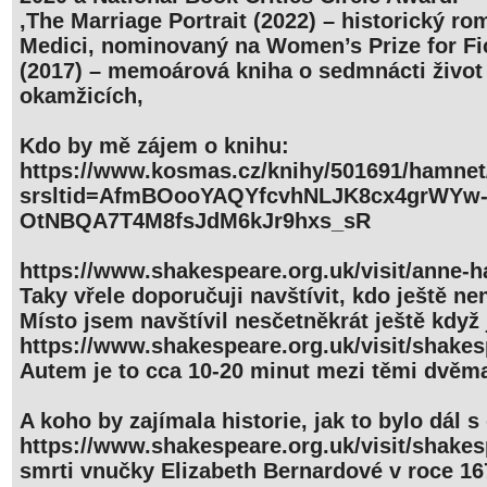
,The Marriage Portrait (2022) – historický ro
Medici, nominovaný na Women’s Prize for Fic
(2017) – memoárová kniha o sedmnácti život 
okamžicích,
Kdo by mě zájem o knihu:
https://www.kosmas.cz/knihy/501691/hamnet
srsltid=AfmBOooYAQYfcvhNLJK8cx4grWYw
OtNBQA7T4M8fsJdM6kJr9hxs_sR
https://www.shakespeare.org.uk/visit/anne-h
Taky vřele doporučuji navštívit, kdo ještě nen
Místo jsem navštívil nesčetněkrát ještě když j
https://www.shakespeare.org.uk/visit/shakes
Autem je to cca 10-20 minut mezi těmi dvěma
A koho by zajímala historie, jak to bylo dál
https://www.shakespeare.org.uk/visit/shakes
smrti vnučky Elizabeth Bernardové v roce 16