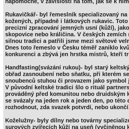
nápomocné, v závislosti na tom, jak se k nim 
Rukavičkář- byl řemeslník specializovaný na 
kožených, případně i látkových rukavic. Tot
precizní zpracování jemných usní (kůží), jako
skopovice nebo králičina. V českých zemích 
silnou tradici a patřili jsme mezi světové ve
Dnes toto řemeslo v Česku téměř zaniklo kvůl
konkurenci a zbývá jen hrstka mistrů, kteří tr
Handfasting(svázání rukou)- byl starý keltsk
obřad zasnoubení nebo sňatku, při kterém se
snoubenců stuhou či provazem jako symbol j
V původní keltské tradici šlo o rituál partner
prováděný před komunitou nebo druidským 
se svázaly na jeden rok a jeden den, po této
rozhodnout, zda svazek potvrdí, nebo ukončí
Koželužny- byly dílny nebo továrny speciali
surových zvířecích kůží na useň (vyčiněnou k