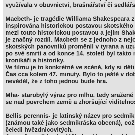
využívala v obuvnictví, brašnářství či sedlářs
Macbeth- je tragédie Williama Shakespeara z 
inspirována historickou postavou skotského k
mezi touto historickou postavou a jejím Sh
je značný rozdíl. Macbeth se z jednoho z nej
skotských panovníků proměnil v tyrana a uzu
po své smrti a od konce 14. století byl takt
kronikáři a historiky.
Ve filmu je to konkrétně ve scéně, kdy si děti
Čas cca kolem 47. minuty. Bylo to ještě v d
nevěděl, že z toho jednou bude hra.
Mha- starobylý výraz pro mlhu, tedy sražené 
se nad povrchem země a zhoršující viditelno
Bellis perennis- je latinský název pro sedm
(známou také jako sedmikráska obecná), což j
čeledi hvězdnicovitých.