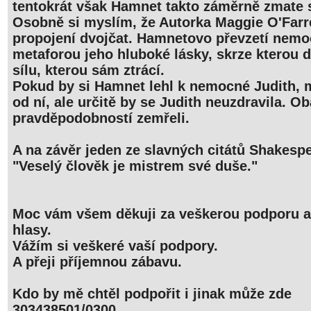
tentokrát však Hamnet takto záměrně zmate
Osobně si myslím, že Autorka Maggie O'Farre
propojení dvojčat. Hamnetovo převzetí nemoc
metaforou jeho hluboké lásky, skrze kterou d
sílu, kterou sám ztrácí.
Pokud by si Hamnet lehl k nemocné Judith, 
od ní, ale určitě by se Judith neuzdravila. Ob
pravděpodobností zemřeli.
A na závěr jeden ze slavných citátů Shakesp
"Veselý člověk je mistrem své duše."
Moc vám všem děkuji za veškerou podporu a
hlasy.
Vážím si veškeré vaší podpory.
A přeji příjemnou zábavu.
Kdo by mě chtěl podpořit i jinak může zde
303438501/0300