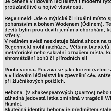
Je ceněna v lidovém léčitelství i moderní fyt
protizánětlivé a hojivé vlastnosti.
Regenmeld- Jde o mýtické či rituální místo
pohanstvím a bohem Wodenem (Ódinem). Tex
devíti bylin proti devíti jedům a chorobám, k
střetly.
V reálném světě neexistuje žádná shoda na t
Regenmeld mohl nacházet. Většina badatelů j
metaforické nebo sakrální označení místa, k
shromáždění bohů či přírodních sil
Routa vonná- Používá se jako koření (velmi s
a v lidovém léčitelství ke zpevnění cév, sníž
při žlučníkových potížích.
Hebona- (v Shakespearových Quartos) nebo H
záhadná jedovatá látka zmíněná v tragédii W
Hamlet.
Skutečná identita hebony je předmětem stale