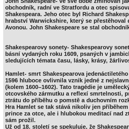
John Shakespeare- ve své době zmiňován jak
obchodník, radní ve Stratfordu a otec spisov
Shakespeara. Jeho otec byl Richard Shakesp
hrabství Warwickshire, který se přestěhoval 
Avonou. John Shakespeare se stal obchodník
Shakespearovy sonety- Shakespearovy sonet
básní vydaných roku 1609, psaných v jambi
sledujících témata času, lásky, krásy, žárlivos
Hamlet- smrt Shakespearova jedenáctiletého
1596 hluboce ovlivnila vznik jedné z nejslav
(kolem 1600–1602). Tato tragédie je umělec
otcovského zármutku a reflexí smrtelnosti, p
ztrátu do příběhu o pomstě a duchovním roz
Hra Hamlet se tak stává nikoliv jen příběhe
prince za otce, ale i hlubokou meditací nad z
sám prožil.
Už od 18. století se spekuluje, že Shakespear