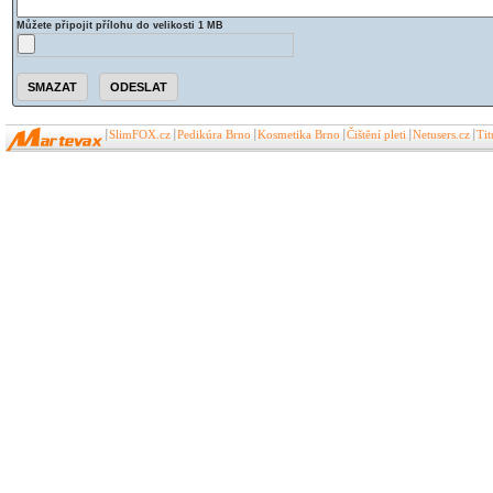
Můžete připojit přílohu do velikosti 1 MB
SlimFOX.cz
Pedikúra Brno
Kosmetika Brno
Čištění pleti
Netusers.cz
Ti