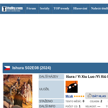
Fórum
Seriály
TOP trendy
Hlasování
Nahrát titul
Ishura S02E08 (2024)
Išura / Yi Xiu Luo /Yì Xi
DALŠÍ NÁZEV
ULOŽIL
Mcuk
DÁT HLAS
STAŽENO
0
2
TENTO MĚSÍC:
CELKEM:
DALŠÍ INFO
1
---
POČET CD:
VELIKOST:
T