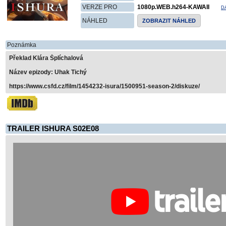
VERZE PRO
1080p.WEB.h264-KAWAII
D
NÁHLED
ZOBRAZIT NÁHLED
Poznámka
Překlad Klára Šplíchalová
Název epizody: Uhak Tichý
https://www.csfd.cz/film/1454232-isura/1500951-season-2/diskuze/
TRAILER ISHURA S02E08