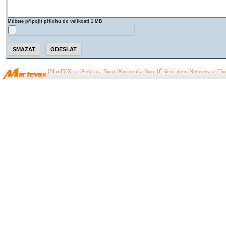
Můžete připojit přílohu do velikosti 1 MB
SlimFOX.cz
Pedikúra Brno
Kosmetika Brno
Čištění pleti
Netusers.cz
Ti