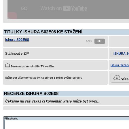
TITULKY ISHURA S02E08 KE STAŽENÍ
Ishura S02E08
Stáhnout v ZIP
ISHURA S
Ishura (sezón
Seznam ostatních dílů TV seriálu
Stáhnout všechny epizody najednou z prémiového serveru
VŠEC
RECENZE ISHURA S02E08
Čekáme na váš vzkaz či komentář, který může být první...
Příspěvek: