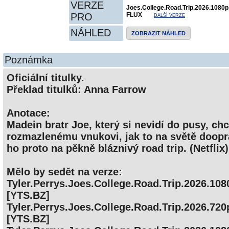
VERZE
Joes.College.Road.Trip.2026.108
PRO
FLUX
DALŠÍ VERZE
NÁHLED
ZOBRAZIT NÁHLED
Poznámka
Oficiální titulky.
Překlad titulků: Anna Farrow
Anotace:
Madein bratr Joe, který si nevidí do pusy, c
rozmazlenému vnukovi, jak to na světě doopr
ho proto na pěkně bláznivý road trip. (Netflix)
Mělo by sedět na verze:
Tyler.Perrys.Joes.College.Road.Trip.2026.1
[YTS.BZ]
Tyler.Perrys.Joes.College.Road.Trip.2026.7
[YTS.BZ]