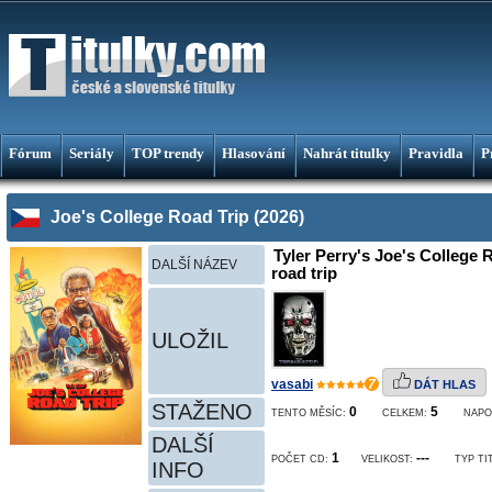
Fórum
Seriály
TOP trendy
Hlasování
Nahrát titulky
Pravidla
P
Joe's College Road Trip (2026)
Tyler Perry's Joe's College R
DALŠÍ NÁZEV
road trip
ULOŽIL
vasabi
7
DÁT HLAS
STAŽENO
0
5
TENTO MĚSÍC:
CELKEM:
NAPO
DALŠÍ
1
---
POČET CD:
VELIKOST:
TYP TI
INFO