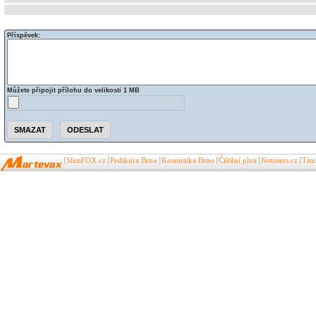
Příspěvek:
Můžete připojit přílohu do velikosti 1 MB
SlimFOX.cz
Pedikúra Brno
Kosmetika Brno
Čištění pleti
Netusers.cz
Tit