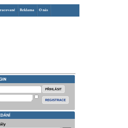
racované
Reklama
O nás
REGISTRACE
EDÁNÍ
iály