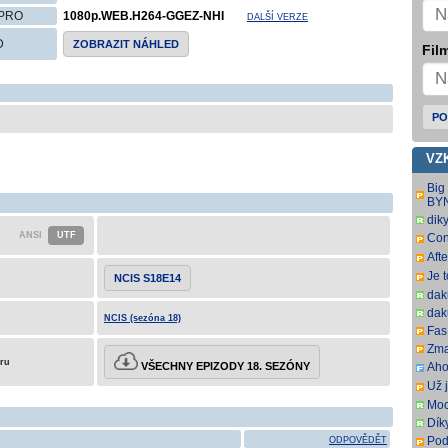
PRO
1080p.WEB.H264-GGEZ-NHI
DALŠÍ VERZE
D
ZOBRAZIT NÁHLED
Film
PO
VZ
Big
BY
dik
Con
SbR
Aft
SbR
Je 
NCIS S18E14
dak
dak
NCIS (sezóna 18)
Fas.
Zma
eru
VŠECHNY EPIZODY 18. SEZÓNY
Aho
som
Už j
som
Moc
Dík
Pod
ODPOVĚDĚT