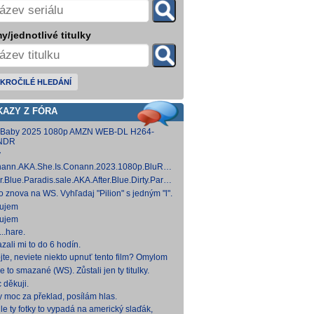
y/jednotlivé titulky
KROČILÉ HLEDÁNÍ
KAZY Z FÓRA
 Baby 2025 1080p AMZN WEB-DL H264-
NDR
y
ann.AKA.She.Is.Conann.2023.1080p.BluRay.DDP5.1.x264-
 [14,53 GB]
er.Blue.Paradis.sale.AKA.After.Blue.Dirty.Paradise.2021.1080p.BluRay.DDP5.1.x26
 [15,19 GB]
to znova na WS. Vyhľadaj "Pilion" s jedným "l".
ujem
ujem
..hare.
zali mi to do 6 hodín.
jte, neviete niekto upnuť tento film? Omylom
 ho vymazal a neviem ho nikde nájsť. Robil
e to smazané (WS). Zůstali jen ty titulky.
 na
 děkuji.
y moc za překlad, posílám hlas.
le ty fotky to vypadá na americký slaďák,