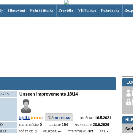
dy
Hlasování
Nahrát titulky
Pravidla
VIP funkce
Požadavky
Rozp
Unseen Improvements 18/14
NÁZEV
lajci14
16.5.2021
DÁT HLAS
ULOŽENO:
HL
NO
0
154
28.6.2026
TENTO MĚSÍC:
CELKEM:
NAPOSLEDY:
Ser
INFO
1
---
srt
-
POČET CD:
VELIKOST:
TYP TITULKŮ:
FPS: