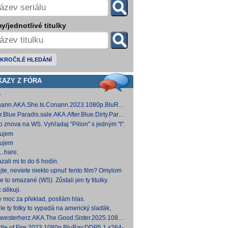
y/jednotlivé titulky
KROČILÉ HLEDÁNÍ
KAZY Z FÓRA
y
ann.AKA.She.Is.Conann.2023.1080p.BluRay.DDP5.1.x264-
 [14,53 GB]
er.Blue.Paradis.sale.AKA.After.Blue.Dirty.Paradise.2021.1080p.BluRay.DDP5.1.x26
 [15,19 GB]
to znova na WS. Vyhľadaj "Pilion" s jedným "l".
ujem
ujem
..hare.
zali mi to do 6 hodín.
jte, neviete niekto upnuť tento film? Omylom
 ho vymazal a neviem ho nikde nájsť. Robil
e to smazané (WS). Zůstali jen ty titulky.
 na
 děkuji.
y moc za překlad, posílám hlas.
le ty fotky to vypadá na americký slaďák,
em opak je pravdou..... Kdysi jsem četl i
westerherz.AKA.The.Good.Sister.2025.1080p.AMZN.WEB-
žku, da
DDP5.1.H.264-cinepth [5,88 GB] Nemecké
dle.of.Fire.2023.1080p.BluRay.DDP5.1.x264-