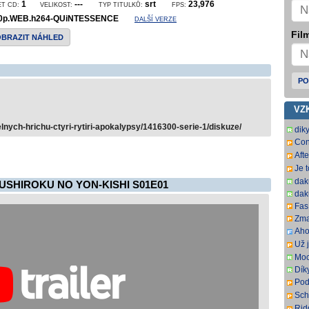
1
---
srt
23,976
ET CD:
VELIKOST:
TYP TITULKŮ:
FPS:
0p.WEB.h264-QUiNTESSENCE
DALŠÍ VERZE
Film
OBRAZIT NÁHLED
PO
VZ
nych-hrichu-ctyri-rytiri-apokalypsy/1416300-serie-1/diskuze/
dik
Con
SbR
Aft
SbR
Je 
dak
USHIROKU NO YON-KISHI S01E01
dak
Fas.
Zma
Aho
som
Už j
som
Moc
Dík
Pod
ovš
Sch
kní
DL.
Rid