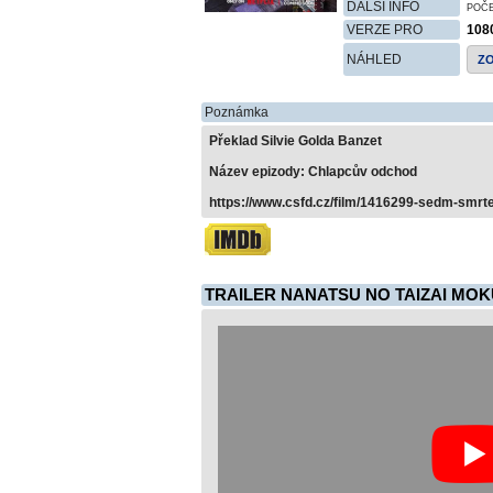
DALŠÍ INFO
POČ
VERZE PRO
108
NÁHLED
Z
Poznámka
Překlad Silvie Golda Banzet
Název epizody: Chlapcův odchod
https://www.csfd.cz/film/1416299-sedm-smrtel
TRAILER NANATSU NO TAIZAI MOK