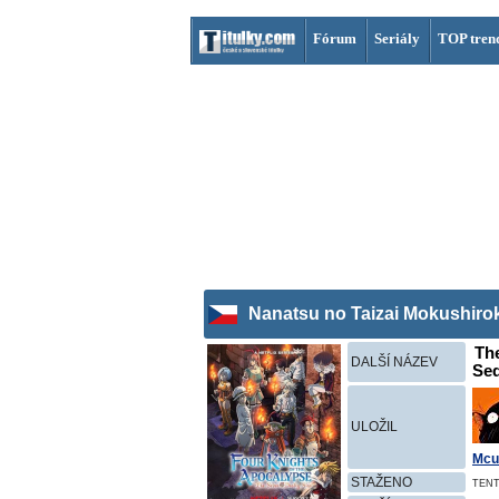
Fórum
Seriály
TOP tren
Nanatsu no Taizai Mokushirok
The
DALŠÍ NÁZEV
Sed
ULOŽIL
Mcu
STAŽENO
TENT