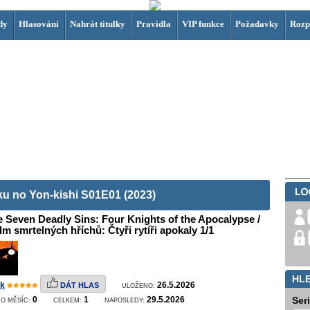
dy
Hlasování
Nahrát titulky
Pravidla
VIP funkce
Požadavky
Rozp
u no Yon-kishi S01E01 (2023)
 Seven Deadly Sins: Four Knights of the Apocalypse /
m smrtelných hříchů: Čtyři rytíři apokaly 1/1
HL
k
26.5.2026
DÁT HLAS
ULOŽENO:
0
1
29.5.2026
Ser
O MĚSÍC:
CELKEM:
NAPOSLEDY: