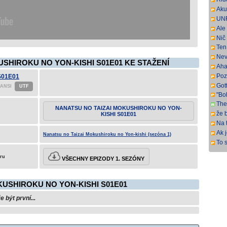
har
SbR
Aku
pre
UNR
sus
full
Ale 
a p
Nič
Ten 
Nev
USHIROKU NO YON-KISHI S01E01 KE STAŽENÍ
pre
Aha
Poz
 S01E01
ma 
Gott
"Bo
The
NANATSU NO TAIZAI MOKUSHIROKU NO YON-
Fra
že b
KISHI S01E01
ital
Na 
naz
Ak 
Nanatsu no Taizai Mokushiroku no Yon-kishi (sezóna 1)
veľ
To s
veľ
keď
čas
eru
VŠECHNY EPIZODY 1. SEZÓNY
USHIROKU NO YON-KISHI S01E01
být první...