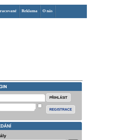
racované
Reklama
O nás
REGISTRACE
EDÁNÍ
iály