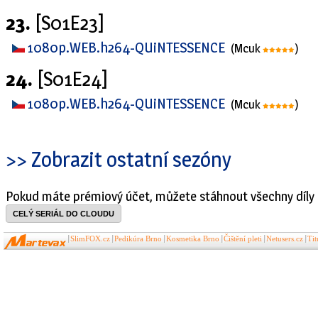
23.
[S01E23]
1080p.WEB.h264-QUiNTESSENCE
(Mcuk
)
24.
[S01E24]
1080p.WEB.h264-QUiNTESSENCE
(Mcuk
)
>> Zobrazit ostatní sezóny
Pokud máte prémiový účet, můžete stáhnout všechny díly 
CELÝ SERIÁL DO CLOUDU
SlimFOX.cz
Pedikúra Brno
Kosmetika Brno
Čištění pleti
Netusers.cz
Ti