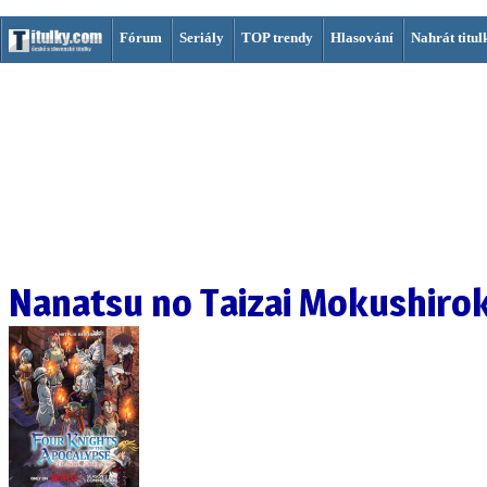
Fórum
Seriály
TOP trendy
Hlasování
Nahrát titul
Nanatsu no Taizai Mokushirok