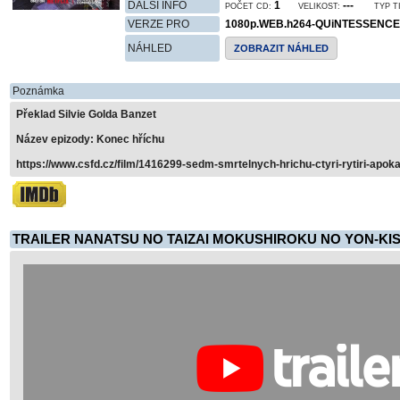
DALŠÍ INFO
1
---
POČET CD:
VELIKOST:
TYP T
VERZE PRO
1080p.WEB.h264-QUiNTESSENCE
NÁHLED
ZOBRAZIT NÁHLED
Poznámka
Překlad Silvie Golda Banzet
Název epizody: Konec hříchu
https://www.csfd.cz/film/1416299-sedm-smrtelnych-hrichu-ctyri-rytiri-apok
TRAILER NANATSU NO TAIZAI MOKUSHIROKU NO YON-KIS