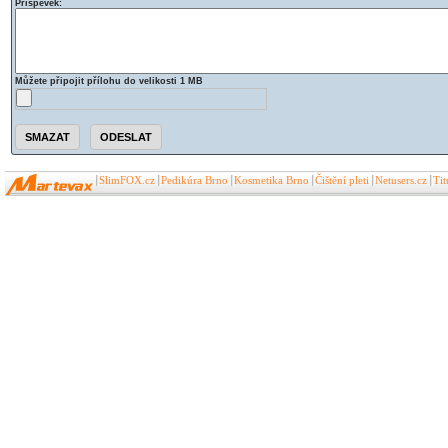
Příspěvek:
Můžete připojit přílohu do velikosti 1 MB
SlimFOX.cz
Pedikúra Brno
Kosmetika Brno
Čištění pleti
Netusers.cz
Ti