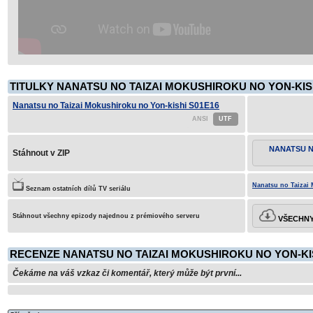
TITULKY NANATSU NO TAIZAI MOKUSHIROKU NO YON-KISH
Nanatsu no Taizai Mokushiroku no Yon-kishi S01E16
NANATSU N
Stáhnout v ZIP
Nanatsu no Taizai 
Seznam ostatních dílů TV seriálu
Stáhnout všechny epizody najednou z prémiového serveru
VŠECHNY 
RECENZE NANATSU NO TAIZAI MOKUSHIROKU NO YON-KIS
Čekáme na váš vzkaz či komentář, který může být první...