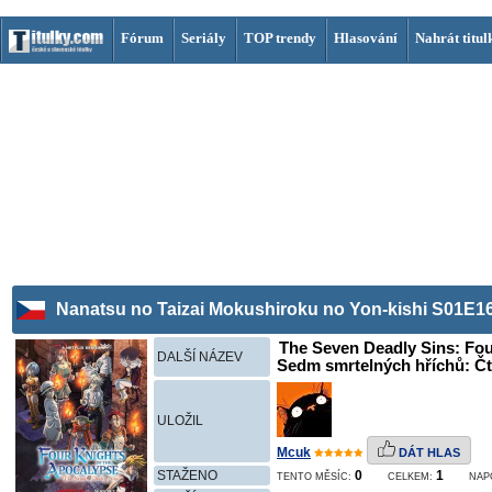
Fórum
Seriály
TOP trendy
Hlasování
Nahrát titul
Nanatsu no Taizai Mokushiroku no Yon-kishi S01E16
The Seven Deadly Sins: Fou
DALŠÍ NÁZEV
Sedm smrtelných hříchů: Čtyř
ULOŽIL
Mcuk
DÁT HLAS
STAŽENO
0
1
TENTO MĚSÍC:
CELKEM:
NAP