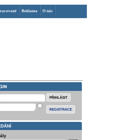
racované
Reklama
O nás
REGISTRACE
EDÁNÍ
iály