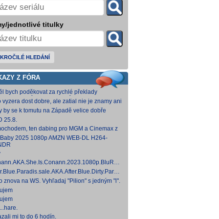
y/jednotlivé titulky
KROČILÉ HLEDÁNÍ
KAZY Z FÓRA
ěl bych poděkovat za rychlé překlady
ímavých titulů, patří Vám můj dík. O to více mne
o vyzera dost dobre, ale zatial nie je znamy ani
 ,že
um vydania na VOD.
y by se k tomutu na Západě velice dobře
něnému televiznímu snímku dohledat nějaké
 25.8.
lky?
ochodem, ten dabing pro MGM a Cinemax z
007 je fakt bizarní. Zdá se, že když si
 Baby 2025 1080p AMZN WEB-DL H264-
kladatel P
NDR
y
ann.AKA.She.Is.Conann.2023.1080p.BluRay.DDP5.1.x264-
 [14,53 GB]
er.Blue.Paradis.sale.AKA.After.Blue.Dirty.Paradise.2021.1080p.BluRay.DDP5.1.x26
 [15,19 GB]
to znova na WS. Vyhľadaj "Pilion" s jedným "l".
ujem
ujem
..hare.
zali mi to do 6 hodín.