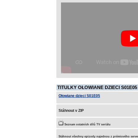
TITULKY OŁOWIANE DZIECI S01E05
Ołowiane dzieci S01E05
Stáhnout v ZIP
Seznam ostatních dílů TV seriálu
Stáhnout všechny epizody najednou z prémiového serv