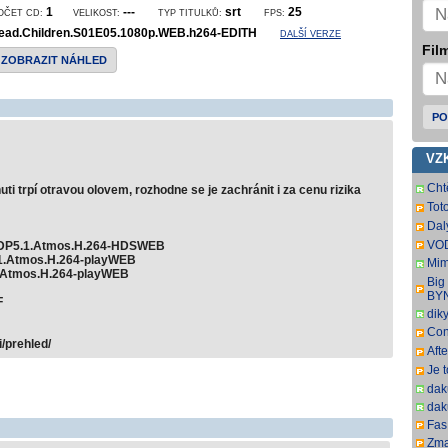
1
---
srt
25
OČET CD:
VELIKOST:
TYP TITULKŮ:
FPS:
ead.Children.S01E05.1080p.WEB.h264-EDITH
DALŠÍ VERZE
Film
ZOBRAZIT NÁHLED
PO
VZ
Cht
 huti trpí otravou olovem, rozhodne se je zachránit i za cenu rizika
zaj
Tot
mrzí
dat
Dal
oce
VOD
DDP5.1.Atmos.H.264-HDSWEB
titu
.1.Atmos.H.264-playWEB
Mim
1.Atmos.H.264-playWEB
r. 2
Big
pře
BY
F
dik
Con
/prehled/
SbR
Aft
SbR
Je 
dak
dak
Fas.
Zma