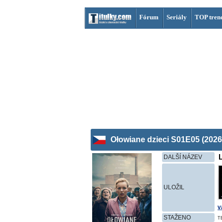
Fórum
Seriály
TOP tren
Ołowiane dzieci S01E05 (2026
L
DALŠÍ NÁZEV
ULOŽIL
v
STAŽENO
T