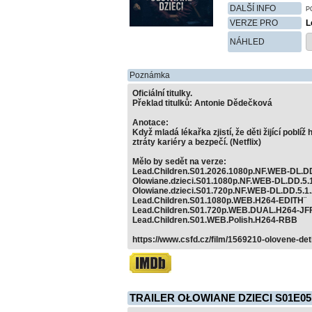
DALŠÍ INFO
P
VERZE PRO
L
NÁHLED
Poznámka
Oficiální titulky.
Překlad titulků: Antonie Dědečková
Anotace:
Když mladá lékařka zjistí, že děti žijící poblíž
ztráty kariéry a bezpečí. (Netflix)
Mělo by sedět na verze:
Lead.Children.S01.2026.1080p.NF.WEB-DL.
Olowiane.dzieci.S01.1080p.NF.WEB-DL.DD.5
Olowiane.dzieci.S01.720p.NF.WEB-DL.DD.5.
Lead.Children.S01.1080p.WEB.H264-EDITH¨
Lead.Children.S01.720p.WEB.DUAL.H264-JF
Lead.Children.S01.WEB.Polish.H264-RBB
https://www.csfd.cz/film/1569210-olovene-deti
TRAILER OŁOWIANE DZIECI S01E05