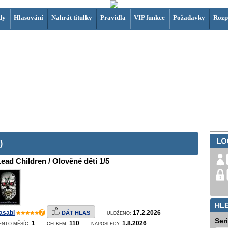
dy
Hlasování
Nahrát titulky
Pravidla
VIP funkce
Požadavky
Rozp
)
ead Children / Olověné děti 1/5
HL
asabi
7
17.2.2026
DÁT HLAS
ULOŽENO:
Ser
1
110
1.8.2026
ENTO MĚSÍC:
CELKEM:
NAPOSLEDY: