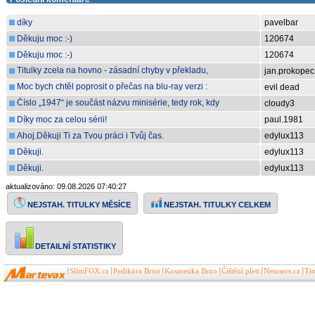
díky
pavelbar
Děkuju moc :-)
120674
Děkuju moc :-)
120674
Titulky zcela na hovno - zásadní chyby v překladu,
jan.prokopec
slovakismy, špatná gramatika, formátování
Moc bych chtěl poprosit o přečas na blu-ray verzi :
evil dead
Good.Boy.2025.1080P.BLURAY.X264-WATCHABLE
Číslo „1947“ je součást názvu minisérie, tedy rok, kdy
cloudy3
se děj minisérie odehrává a nik
Díky moc za celou sérii!
paul.1981
Ahoj.Děkuji Ti za Tvou práci i Tvůj čas.
edylux113
Děkuji.
edylux113
Děkuji.
edylux113
aktualizováno: 09.08.2026 07:40:27
NEJSTAH. TITULKY CELKEM
NEJSTAH. TITULKY MĚSÍCE
DETAILNÍ STATISTIKY
SlimFOX.cz
Pedikúra Brno
Kosmetika Brno
Čištění pleti
Netusers.cz
Ti