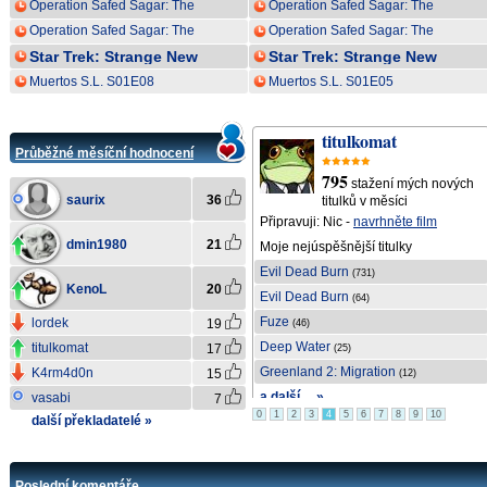
Operation Safed Sagar: The
Operation Safed Sagar: The
Highest Air Force Mission
Highest Air Force Mission
Operation Safed Sagar: The
Operation Safed Sagar: The
S01E06
S01E05
Highest Air Force Mission
Highest Air Force Mission
Star Trek: Strange New
Star Trek: Strange New
S01E03
S01E02
Worlds S04E03
Worlds S04E03
Muertos S.L. S01E08
Muertos S.L. S01E05
saurix
titulkomat
Průběžné měsíční hodnocení
809
795
ch
stažení mých nových
stažení mých nových
saurix
36
titulků v měsíci
titulků v měsíci
Připravuji: Nic -
navrhněte film
Připravuji:
Lucky Strike
dmin1980
21
Moje nejúspěšnější titulky
Moje nejúspěšnější titulky
The Odyssey
Evil Dead Burn
(319)
(731)
KenoL
20
Backrooms
Evil Dead Burn
(244)
(64)
The Odyssey
Fuze
lordek
19
(225)
(46)
The Death of Robin Hood
Deep Water
titulkomat
17
(146)
(25)
The Dark S01E04
Greenland 2: Migration
K4rm4d0n
15
(117)
(12)
a další ... »
a další ... »
vasabi
7
0
1
2
3
4
5
6
7
8
9
10
další překladatelé »
Poslední komentáře