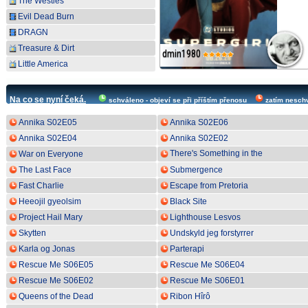
The Westies
Evil Dead Burn
DRAGN
Treasure & Dirt
dmin1980
dmin1980
Little America
Na co se nyní čeká.
schváleno - objeví se při příštím přenosu
zatím nesch
Annika S02E05
Annika S02E06
Annika S02E04
Annika S02E02
There's Something in the
War on Everyone
Barn
The Last Face
Submergence
Fast Charlie
Escape from Pretoria
Heeojil gyeolsim
Black Site
Project Hail Mary
Lighthouse Lesvos
Skytten
Undskyld jeg forstyrrer
Karla og Jonas
Parterapi
Rescue Me S06E05
Rescue Me S06E04
Rescue Me S06E02
Rescue Me S06E01
Queens of the Dead
Ribon Hîrô