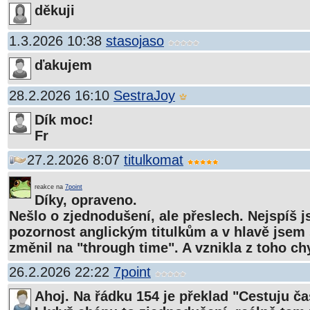
děkuji
1.3.2026 10:38
stasojaso
ďakujem
28.2.2026 16:10
SestraJoy
Dík moc!
Fr
27.2.2026 8:07
titulkomat
reakce na
7point
Díky, opraveno.
Nešlo o zjednodušení, ale přeslech. Nejspíš 
pozornost anglickým titulkům a v hlavě jsem
změnil na "through time". A vznikla z toho ch
26.2.2026 22:22
7point
Ahoj. Na řádku 154 je překlad "Cestuju č