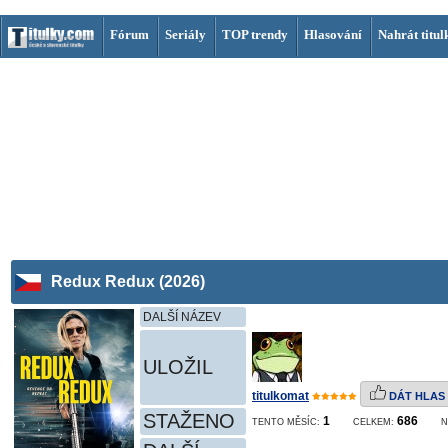
Fórum
Seriály
TOP trendy
Hlasování
Nahrát titul
Redux Redux (2026)
DALŠÍ NÁZEV
ULOŽIL
titulkomat
DÁT HLAS
STAŽENO
1
686
TENTO MĚSÍC:
CELKEM:
N