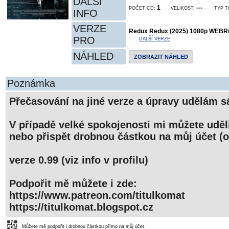
DALŠÍ
1
---
POČET CD:
VELIKOST:
TYP T
INFO
VERZE
Redux Redux (2025) 1080p WEBRip
PRO
DALŠÍ VERZE
NÁHLED
ZOBRAZIT NÁHLED
Poznámka
Přečasování na jiné verze a úpravy udělám s
V případě velké spokojenosti mi můžete uděli
nebo přispět drobnou částkou na můj účet (o
verze 0.99 (viz info v profilu)
Podpořit mě můžete i zde:
https://www.patreon.com/titulkomat
https://titulkomat.blogspot.cz
Můžete mě podpořit i drobnou částkou přímo na můj účet.