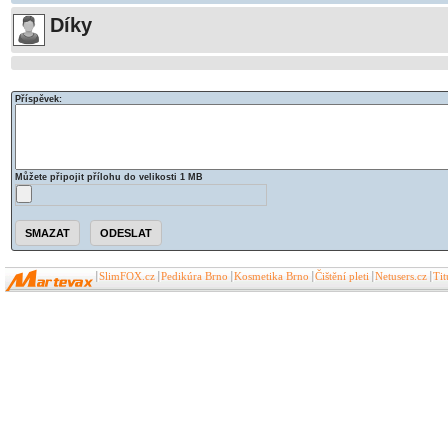
Díky
Příspěvek:
Můžete připojit přílohu do velikosti 1 MB
SlimFOX.cz
Pedikúra Brno
Kosmetika Brno
Čištění pleti
Netusers.cz
Ti