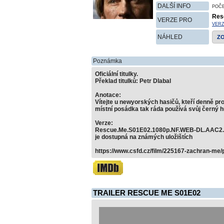
DALŠÍ INFO
POČ
Res
VERZE PRO
VER
NÁHLED
Z
Poznámka
Oficiální titulky.
Překlad titulků: Petr Dlabal
Anotace:
Vítejte u newyorských hasičů, kteří denně prož
místní posádka tak ráda používá svůj černý h
Verze:
Rescue.Me.S01E02.1080p.NF.WEB-DL.AAC2.
je dostupná na známých uložištích
https://www.csfd.cz/film/225167-zachran-me/
TRAILER RESCUE ME S01E02