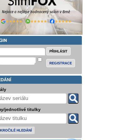
REGISTRACE
EDÁNÍ
iály
y/jednotlivé titulky
KROČILÉ HLEDÁNÍ