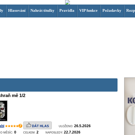
dy
Hlasování
Nahrát titulky
Pravidla
VIP funkce
Požadavky
Rozp
chraň mě 1/2
abi
7
26.5.2026
DÁT HLAS
ULOŽENO:
0
2
22.7.2026
O MĚSÍC:
CELKEM:
NAPOSLEDY: