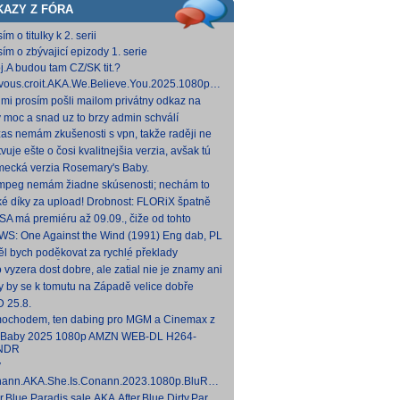
KAZY Z FÓRA
ím o titulky k 2. serii
sím o zbývajicí epizody 1. serie
j.A budou tam CZ/SK tit.?
vous.croit.AKA.We.Believe.You.2025.1080p.AMZN.WEB-
DDP5.1.H.264-Kitsune [5,24 GB]
 mi prosím pošli mailom privátny odkaz na
hovna.cz, kde to nahráš.
y moc a snad uz to brzy admin schválí
zas nemám zkušenosti s vpn, takže raději ne
 Každopádně v té verzi od FLORiX je slyšet FC-
vuje ešte o čosi kvalitnejšia verzia, avšak tú
p
mi nepodarilo zohnať.
ecká verzia Rosemary's Baby.
come.Home.Baby.2025.G
come.Home.Baby.2025.GERMAN.1080p.WEB.x265-
fmpeg nemám žiadne skúsenosti; nechám to
C [1,74 GB] V príloh
teba. Môžeš opraviť a nahodiť na WS, ak
ké díky za upload! Drobnost: FLORiX špatně
eš.
apoval audio kanály (nejspíš vzniklo
SA má premiéru až 09.09., čiže od tohto
vodem z DTS
umu bude VoD za taký mesiac, možno dva.
WS: One Against the Wind (1991) Eng dab, PL
díme...
mkv Polské titulky, ale kvalita obrazu je slabší.
ěl bych poděkovat za rychlé překlady
ímavých titulů, patří Vám můj dík. O to více mne
o vyzera dost dobre, ale zatial nie je znamy ani
 ,že
um vydania na VOD.
y by se k tomutu na Západě velice dobře
něnému televiznímu snímku dohledat nějaké
 25.8.
lky?
ochodem, ten dabing pro MGM a Cinemax z
007 je fakt bizarní. Zdá se, že když si
 Baby 2025 1080p AMZN WEB-DL H264-
kladatel P
NDR
y
ann.AKA.She.Is.Conann.2023.1080p.BluRay.DDP5.1.x264-
 [14,53 GB]
er.Blue.Paradis.sale.AKA.After.Blue.Dirty.Paradise.2021.1080p.BluRay.DDP5.1.x26