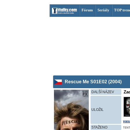
Fórum
Seriály
TOP tren
Rescue Me S01E02 (2004)
Za
DALŠÍ NÁZEV
ULOŽIL
vas
STAŽENO
TENT