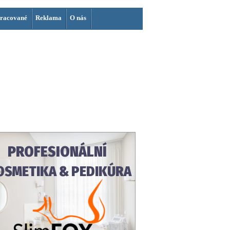
racované
Reklama
O nás