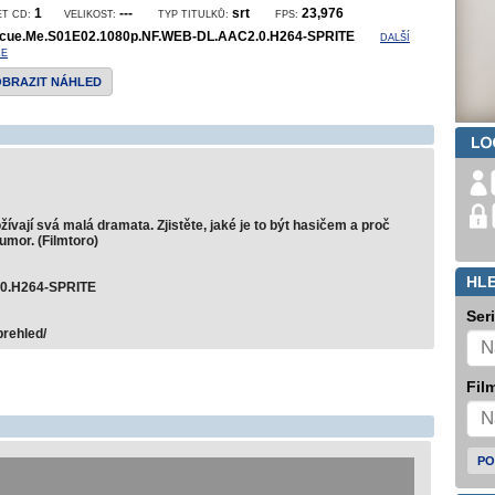
1
---
srt
23,976
ET CD:
VELIKOST:
TYP TITULKŮ:
FPS:
cue.Me.S01E02.1080p.NF.WEB-DL.AAC2.0.H264-SPRITE
DALŠÍ
ZE
OBRAZIT NÁHLED
ívají svá malá dramata. Zjistěte, jaké je to být hasičem a proč
umor. (Filmtoro)
HL
0.H264-SPRITE
Ser
prehled/
Film
PO