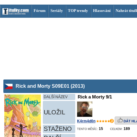
Fórum
Seriály
TOP trendy
Hlasování
Nahrát titul
Rick and Morty S09E01 (2013)
Rick a Morty 9/1
DALŠÍ NÁZEV
ULOŽIL
K4rm4d0n
3
DÁT HL
STAŽENO
15
189
TENTO MĚSÍC:
CELKEM: