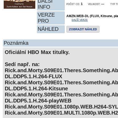
DALŠÍ
1
---
POČET CD:
VELIKOST:
TYP T
INFO
VERZE
AMZN.WEB-DL (FLUX, Kitsune, pl
PRO
DALŠÍ VERZE
NÁHLED
ZOBRAZIT NÁHLED
Poznámka
Oficiální HBO Max titulky.
Sedí např. na:
Rick.and.Morty.S09E01.Theres.Something.A
DL.DDP5.1.H.264-FLUX
Rick.and.Morty.S09E01.Theres.Something.A
DL.DDP5.1.H.264-Kitsune
Rick.and.Morty.S09E01.Theres.Something.A
DL.DDP5.1.H.264-playWEB
Rick.and.Morty.S09E01.1080p.WEB.H264-SYL
Rick.and.Morty.S09E01.MULTI.1080p.WEB.H