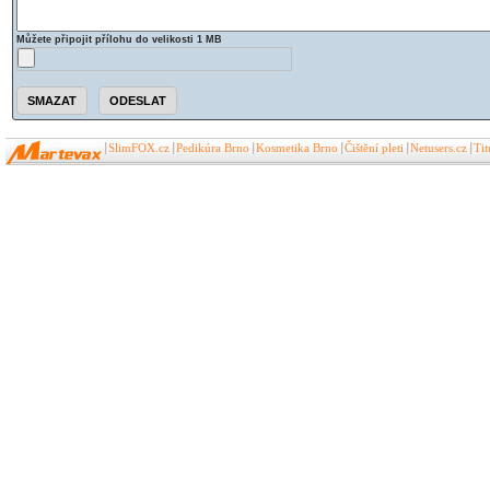
Můžete připojit přílohu do velikosti 1 MB
SlimFOX.cz
Pedikúra Brno
Kosmetika Brno
Čištění pleti
Netusers.cz
Ti