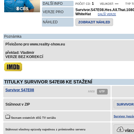
DALŠÍ INFO
1
---
POČET CD:
VELIKOST:
TYP T
Survivor.S47E08.Hes.All.That.10
VERZE PRO
WhiteHat
DALŠÍ VERZE
NÁHLED
ZOBRAZIT NÁHLED
Poznámka
Přeloženo pro www.reality-show.eu
překlad: Vladimir
VERZE BEZ KOREKCÍ
TITULKY SURVIVOR S47E08 KE STAŽENÍ
Survivor S47E08
Stáhnout v ZIP
SURVIVOR
Survivor (sezó
Seznam ostatních dílů TV seriálu
Stáhnout všechny epizody najednou z prémiového serveru
VŠECH