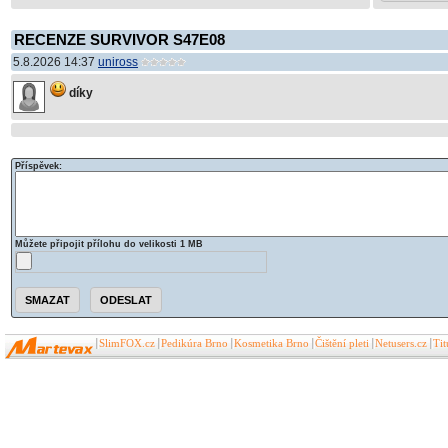
RECENZE SURVIVOR S47E08
5.8.2026 14:37
uniross
díky
Příspěvek:
Můžete připojit přílohu do velikosti 1 MB
SlimFOX.cz
Pedikúra Brno
Kosmetika Brno
Čištění pleti
Netusers.cz
Ti