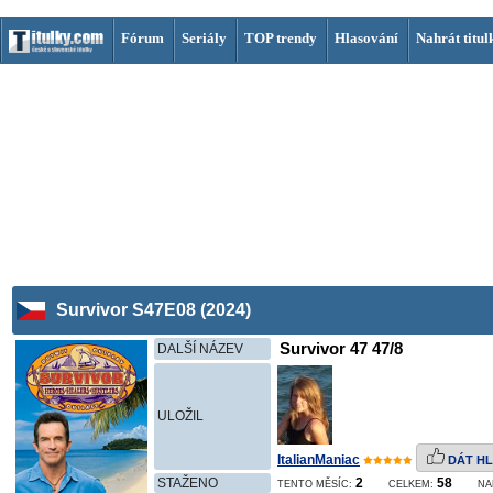
Fórum
Seriály
TOP trendy
Hlasování
Nahrát titul
Survivor S47E08 (2024)
Survivor 47 47/8
DALŠÍ NÁZEV
ULOŽIL
ItalianManiac
DÁT HL
STAŽENO
2
58
TENTO MĚSÍC:
CELKEM:
NA