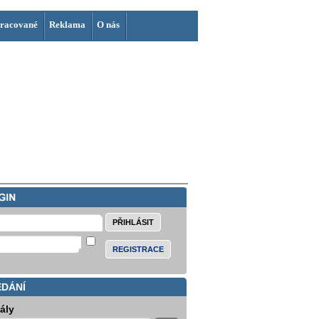
racované
Reklama
O nás
REGISTRACE
EDÁNÍ
iály