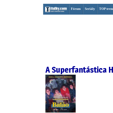
Fórum
Seriály
TOP tren
A Superfantástica H