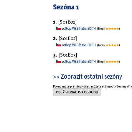
Sezóna 1
1.
[S01E01]
1080p.WEB.h264-EDITH
(Mcuk
)
2.
[S01E02]
1080p.WEB.h264-EDITH
(Mcuk
)
3.
[S01E03]
1080p.WEB.h264-EDITH
(Mcuk
)
>> Zobrazit ostatní sezóny
Pokud máte prémiový účet, můžete stáhnout všechny díl
CELÝ SERIÁL DO CLOUDU