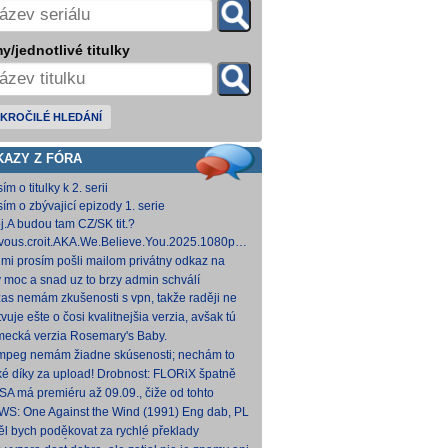
y/jednotlivé titulky
KROČILÉ HLEDÁNÍ
KAZY Z FÓRA
ím o titulky k 2. serii
sím o zbývajicí epizody 1. serie
j.A budou tam CZ/SK tit.?
vous.croit.AKA.We.Believe.You.2025.1080p.AMZN.WEB-
DDP5.1.H.264-Kitsune [5,24 GB]
 mi prosím pošli mailom privátny odkaz na
hovna.cz, kde to nahráš.
y moc a snad uz to brzy admin schválí
zas nemám zkušenosti s vpn, takže raději ne
 Každopádně v té verzi od FLORiX je slyšet FC-
vuje ešte o čosi kvalitnejšia verzia, avšak tú
p
mi nepodarilo zohnať.
ecká verzia Rosemary's Baby.
come.Home.Baby.2025.G
come.Home.Baby.2025.GERMAN.1080p.WEB.x265-
fmpeg nemám žiadne skúsenosti; nechám to
C [1,74 GB] V príloh
teba. Môžeš opraviť a nahodiť na WS, ak
ké díky za upload! Drobnost: FLORiX špatně
eš.
apoval audio kanály (nejspíš vzniklo
SA má premiéru až 09.09., čiže od tohto
vodem z DTS
umu bude VoD za taký mesiac, možno dva.
WS: One Against the Wind (1991) Eng dab, PL
díme...
mkv Polské titulky, ale kvalita obrazu je slabší.
ěl bych poděkovat za rychlé překlady
ímavých titulů, patří Vám můj dík. O to více mne