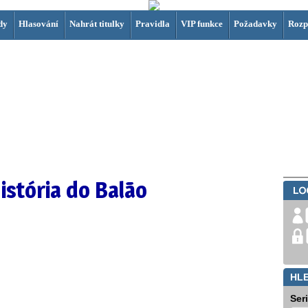
dy
Hlasování
Nahrát titulky
Pravidla
VIP funkce
Požadavky
Rozp
istória do Balão
HL
Ser