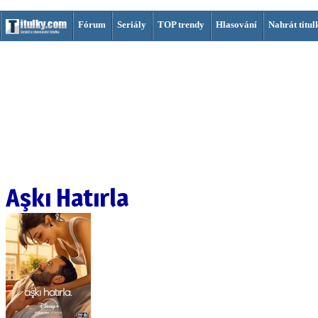
Fórum
Seriály
TOP trendy
Hlasování
Nahrát titul
Aşkı Hatırla