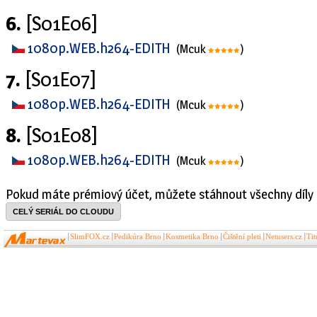
6.
[S01E06]
1080p.WEB.h264-EDITH
(Mcuk
)
7.
[S01E07]
1080p.WEB.h264-EDITH
(Mcuk
)
8.
[S01E08]
1080p.WEB.h264-EDITH
(Mcuk
)
Pokud máte prémiový účet, můžete stáhnout všechny díly 
CELÝ SERIÁL DO CLOUDU
SlimFOX.cz
Pedikúra Brno
Kosmetika Brno
Čištění pleti
Netusers.cz
Ti