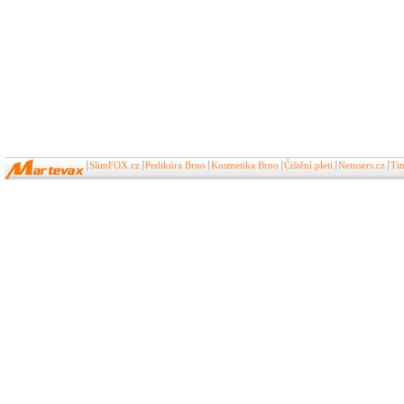
SlimFOX.cz
Pedikúra Brno
Kosmetika Brno
Čištění pleti
Netusers.cz
Ti