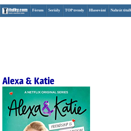
Fórum
Seriály
TOP trendy
Hlasování
Nahrát titul
Alexa & Katie