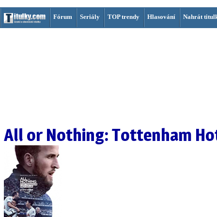
Fórum
Seriály
TOP trendy
Hlasování
Nahrát titul
All or Nothing: Tottenham Ho