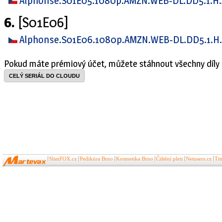
Alphonse.S01E05.1080p.AMZN.WEB-DL.DD5.1.H
6.
[S01E06]
Alphonse.S01E06.1080p.AMZN.WEB-DL.DD5.1.H
Pokud máte prémiový účet, můžete stáhnout všechny díly 
CELÝ SERIÁL DO CLOUDU
SlimFOX.cz
Pedikúra Brno
Kosmetika Brno
Čištění pleti
Netusers.cz
Ti