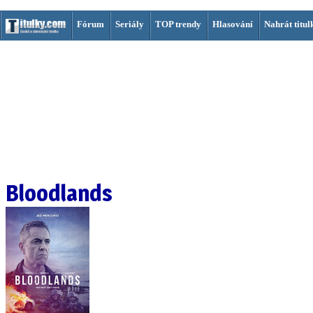
Fórum
Seriály
TOP trendy
Hlasování
Nahrát titul
Bloodlands