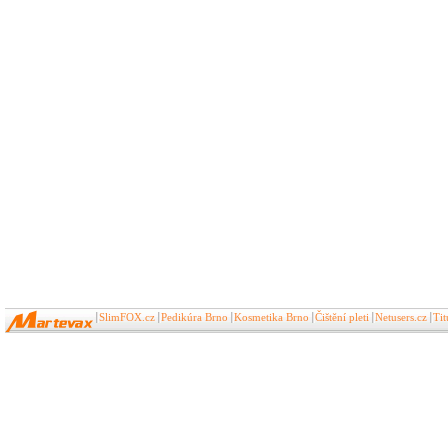
SlimFOX.cz
Pedikúra Brno
Kosmetika Brno
Čištění pleti
Netusers.cz
Ti