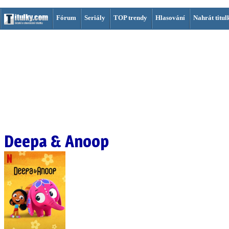
Fórum
Seriály
TOP trendy
Hlasování
Nahrát titul
Deepa & Anoop