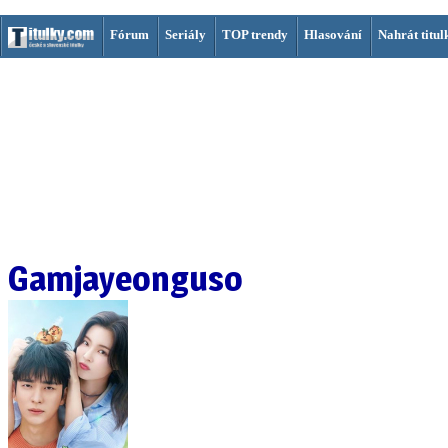
Fórum
Seriály
TOP trendy
Hlasování
Nahrát titul
Gamjayeonguso