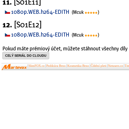
11.
[S01E11]
1080p.WEB.h264-EDITH
(Mcuk
)
12.
[S01E12]
1080p.WEB.h264-EDITH
(Mcuk
)
Pokud máte prémiový účet, můžete stáhnout všechny díly 
CELÝ SERIÁL DO CLOUDU
SlimFOX.cz
Pedikúra Brno
Kosmetika Brno
Čištění pleti
Netusers.cz
Ti