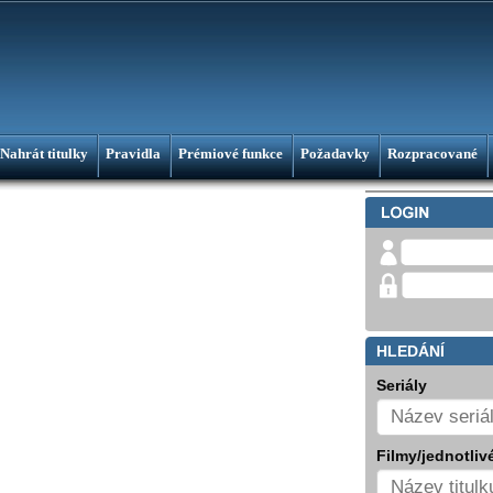
Nahrát titulky
Pravidla
Prémiové funkce
Požadavky
Rozpracované
HLEDÁNÍ
Seriály
Filmy/jednotlivé