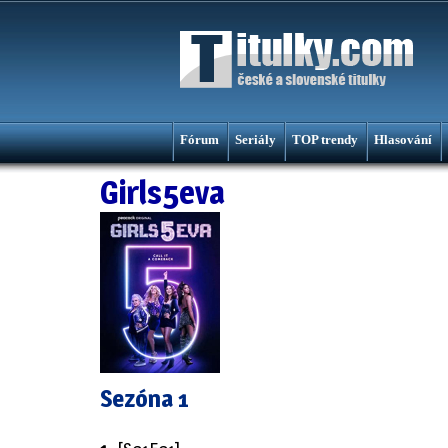
Fórum
Seriály
TOP trendy
Hlasování
Girls5eva
Sezóna 1