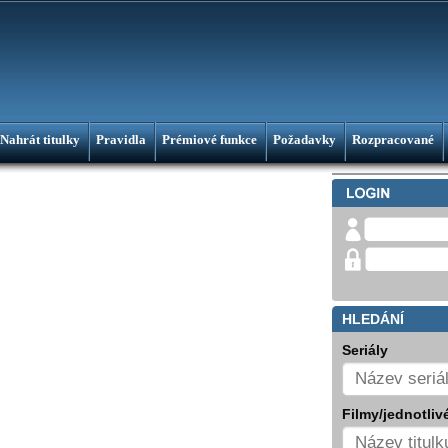
Nahrát titulky
Pravidla
Prémiové funkce
Požadavky
Rozpracované
HLEDÁNÍ
Seriály
Filmy/jednotlivé