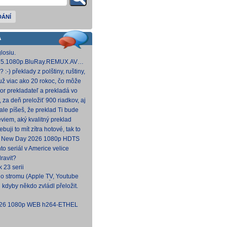
DÁNÍ
A
losiu.
.1975.1080p.BluRay.REMUX.AVC.FLAC1.0-
 GB] Dnes na WS.
:-) překlady z polštiny, ruštiny,
štiny, angličtiny (12-24 hod
už viac ako 20 rokoc, čo môže
ek (pokojne aj nad 40, či 50).
or prekladateľ a prekladá vo
, HBO a iné, nemal by to byť
, za deň preložiť 900 riadkov, aj
náročných, plus úprava
le píšeš, že preklad Ti bude
to poctivý konvenčný preklad,
viem, aký kvalitný preklad
 to bude tvoj prvý (aspoň na
ebuji to mít zítra hotové, tak to
.
d New Day 2026 1080p HDTS
NTRY
to seriál v Americe velice
docela škoda, že nemá české
ravit?
k 23 serii
o stromu (Apple TV, Youtube
 CZ/SK, bez titulků
 kdyby někdo zvládl přeložit.
2026 1080p WEB h264-ETHEL