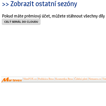
>> Zobrazit ostatní sezóny
Pokud máte prémiový účet, můžete stáhnout všechny díly 
CELÝ SERIÁL DO CLOUDU
SlimFOX.cz
Pedikúra Brno
Kosmetika Brno
Čištění pleti
Netusers.cz
Ti