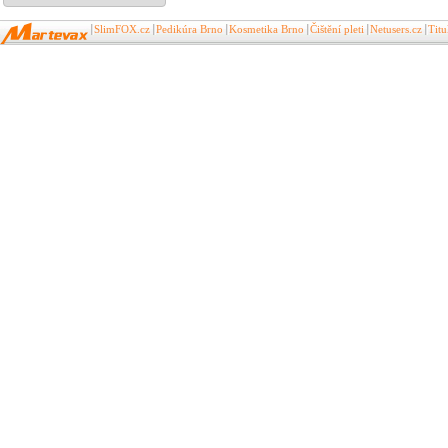
SlimFOX.cz
Pedikúra Brno
Kosmetika Brno
Čištění pleti
Netusers.cz
Tit