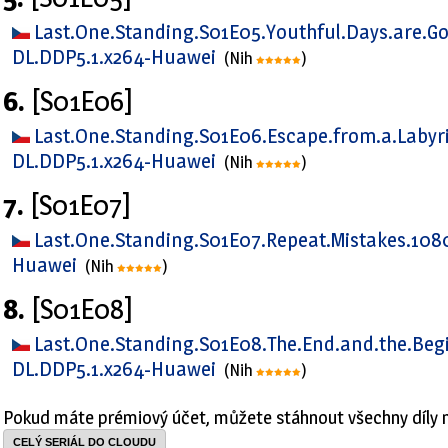
Last.One.Standing.S01E05.Youthful.Days.are.G
DL.DDP5.1.x264-Huawei
(Nih
)
6.
[S01E06]
Last.One.Standing.S01E06.Escape.from.a.Labyr
DL.DDP5.1.x264-Huawei
(Nih
)
7.
[S01E07]
Last.One.Standing.S01E07.Repeat.Mistakes.108
Huawei
(Nih
)
8.
[S01E08]
Last.One.Standing.S01E08.The.End.and.the.Be
DL.DDP5.1.x264-Huawei
(Nih
)
Pokud máte prémiový účet, můžete stáhnout všechny díly 
CELÝ SERIÁL DO CLOUDU