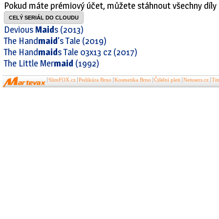
Pokud máte prémiový účet, můžete stáhnout všechny díly 
CELÝ SERIÁL DO CLOUDU
Devious
Maid
s (2013)
The Hand
maid
's Tale (2019)
The Hand
maid
s Tale 03x13 cz (2017)
The Little Mer
maid
(1992)
SlimFOX.cz
Pedikúra Brno
Kosmetika Brno
Čištění pleti
Netusers.cz
Ti