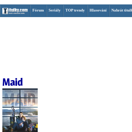
Fórum
Seriály
TOP trendy
Hlasování
Nahrát titul
Maid