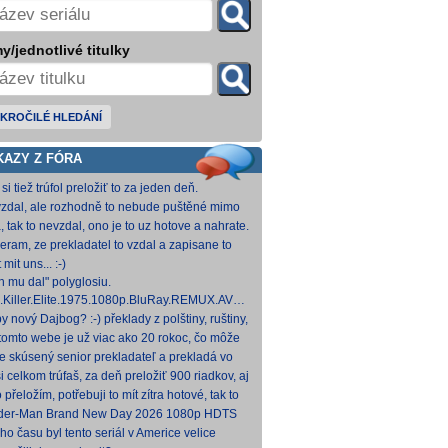
y/jednotlivé titulky
KROČILÉ HLEDÁNÍ
KAZY Z FÓRA
si tiež trúfol preložiť to za jeden deň.
zdal, ale rozhodně to nebude puštěné mimo
mium. Samozřejmě překladač.
, tak to nevzdal, ono je to uz hotove a nahrate.
eram, ze prekladatel to vzdal a zapisane to
titulkomat.
 mit uns... :-)
h mu dal" polyglosiu.
.Killer.Elite.1975.1080p.BluRay.REMUX.AVC.FLAC1.0-
MeSToR [21,73 GB] Dnes na WS.
y nový Dajbog? :-) překlady z polštiny, ruštiny,
štiny, francouzštiny, angličtiny (12-24 hod
tomto webe je už viac ako 20 rokoc, čo môže
načovať vyšší vek (pokojne aj nad 40, či 50).
je skúsený senior prekladateľ a prekladá vo
kom pre Netflix, HBO a iné, nemal by to byť
i celkom trúfaš, za deň preložiť 900 riadkov, aj
ký
 krátkych a nenáročných, plus úprava
o přeložím, potřebuji to mít zítra hotové, tak to
ovan
 rovnou hodim.
der-Man Brand New Day 2026 1080p HDTS
 0 H 264-LMNTRY
ho času byl tento seriál v Americe velice
ulární, no je docela škoda, že nemá české