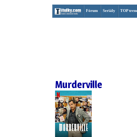
Fórum
Seriály
TOP tren
Murderville