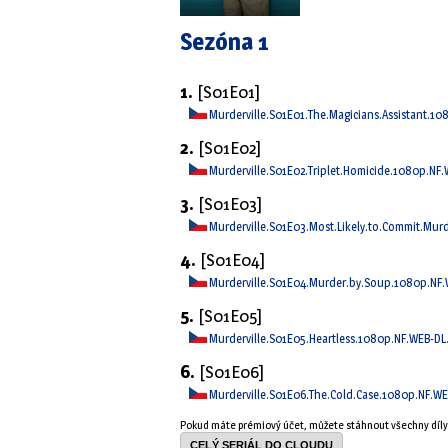
Sezóna 1
1.
[S01E01]
Murderville.S01E01.The.Magicians.Assistant.1
2.
[S01E02]
Murderville.S01E02.Triplet.Homicide.1080p.NF
3.
[S01E03]
Murderville.S01E03.Most.Likely.to.Commit.Mu
4.
[S01E04]
Murderville.S01E04.Murder.by.Soup.1080p.NF
5.
[S01E05]
Murderville.S01E05.Heartless.1080p.NF.WEB-D
6.
[S01E06]
Murderville.S01E06.The.Cold.Case.1080p.NF.W
Pokud máte prémiový účet, můžete stáhnout všechny díl
CELÝ SERIÁL DO CLOUDU