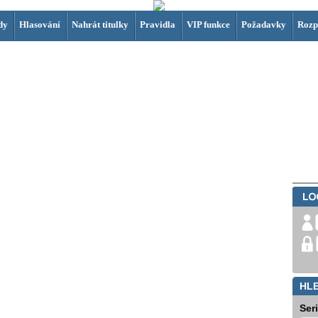
dy
Hlasování
Nahrát titulky
Pravidla
VIP funkce
Požadavky
Rozp
HL
Ser