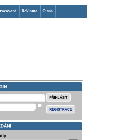
racované
Reklama
O nás
REGISTRACE
EDÁNÍ
iály