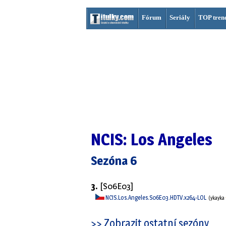
Fórum
Seriály
TOP tren
NCIS: Los Angeles
Sezóna 6
3.
[S06E03]
NCIS.Los.Angeles.S06E03.HDTV.x264-LOL
(ykayka
>> Zobrazit ostatní sezóny