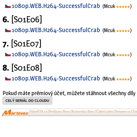
1080p.WEB.H264-SuccessfulCrab
(Mcuk
)
6.
[S01E06]
1080p.WEB.H264-SuccessfulCrab
(Mcuk
)
7.
[S01E07]
1080p.WEB.H264-SuccessfulCrab
(Mcuk
)
8.
[S01E08]
1080p.WEB.H264-SuccessfulCrab
(Mcuk
)
Pokud máte prémiový účet, můžete stáhnout všechny díly 
CELÝ SERIÁL DO CLOUDU
SlimFOX.cz
Pedikúra Brno
Kosmetika Brno
Čištění pleti
Netusers.cz
Ti