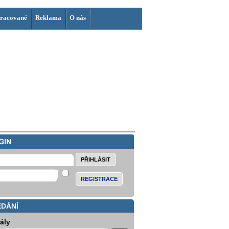
racované
Reklama
O nás
REGISTRACE
EDÁNÍ
iály