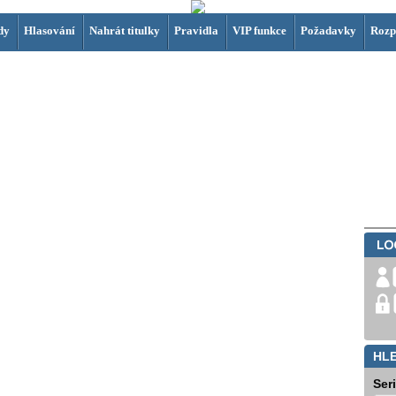
dy
Hlasování
Nahrát titulky
Pravidla
VIP funkce
Požadavky
Rozp
HL
Ser