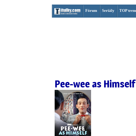
Fórum
Seriály
TOP tren
Pee-wee as Himself