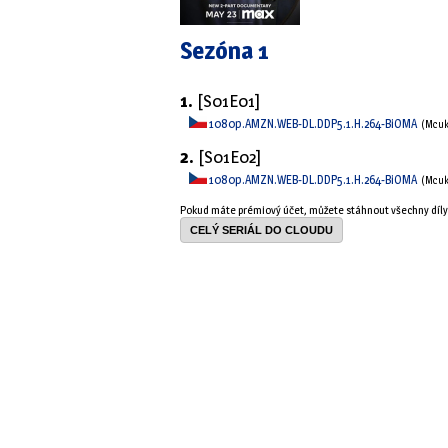
Sezóna 1
1.
[S01E01]
1080p.AMZN.WEB-DL.DDP5.1.H.264-BiOMA
(Mcu
2.
[S01E02]
1080p.AMZN.WEB-DL.DDP5.1.H.264-BiOMA
(Mcu
Pokud máte prémiový účet, můžete stáhnout všechny díl
CELÝ SERIÁL DO CLOUDU