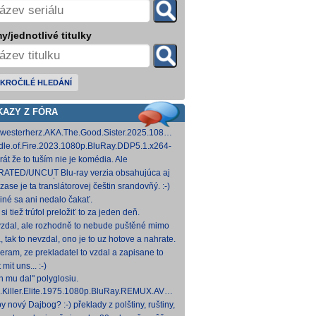
y/jednotlivé titulky
KROČILÉ HLEDÁNÍ
KAZY Z FÓRA
westerherz.AKA.The.Good.Sister.2025.1080p.AMZN.WEB-
DDP5.1.H.264-cinepth [5,88 GB] Nemecké
dle.of.Fire.2023.1080p.BluRay.DDP5.1.x264-
d
 [18,74 GB]
rát že to tuším nie je komédia. Ale
mietačka sa môže konať. Možno príde aj
ATED/UNCUT Blu-ray verzia obsahujúca aj
edov pes a tomu
 frontal Skarsgårda, explicitnejšie zábery sexu
zase je ta translátorovej češtin srandovňý. :-)
od
 iné sa ani nedalo čakať.
si tiež trúfol preložiť to za jeden deň.
zdal, ale rozhodně to nebude puštěné mimo
mium. Samozřejmě překladač.
, tak to nevzdal, ono je to uz hotove a nahrate.
eram, ze prekladatel to vzdal a zapisane to
titulkomat.
 mit uns... :-)
h mu dal" polyglosiu.
.Killer.Elite.1975.1080p.BluRay.REMUX.AVC.FLAC1.0-
MeSToR [21,73 GB] Dnes na WS.
y nový Dajbog? :-) překlady z polštiny, ruštiny,
štiny, francouzštiny, angličtiny (12-24 hod