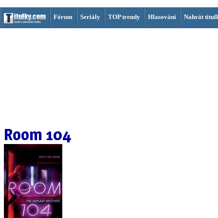
Fórum
Seriály
TOP trendy
Hlasování
Nahrát titul
Room 104