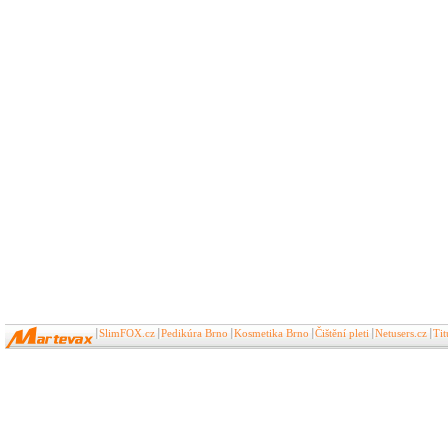
SlimFOX.cz
Pedikúra Brno
Kosmetika Brno
Čištění pleti
Netusers.cz
Ti