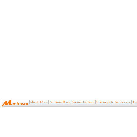
SlimFOX.cz
Pedikúra Brno
Kosmetika Brno
Čištění pleti
Netusers.cz
Ti