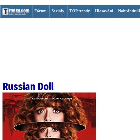
Fórum
Seriály
TOP trendy
Hlasování
Nahrát titul
Russian Doll